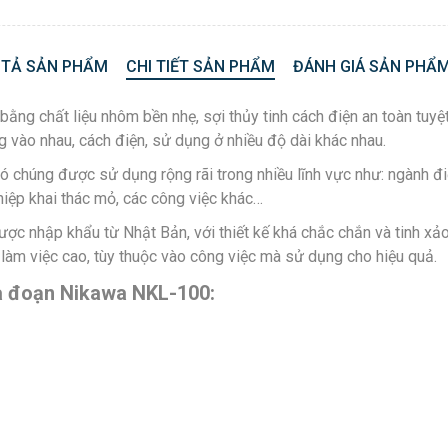
 TẢ SẢN PHẨM
CHI TIẾT SẢN PHẨM
ĐÁNH GIÁ SẢN PHẨM
 bằng chất liệu nhôm bền nhẹ, sợi thủy tinh cách điện an toàn tu
g vào nhau, cách điện, sử dụng ở nhiều độ dài khác nhau.
úng được sử dụng rộng rãi trong nhiều lĩnh vực như: ngành điện
hiệp khai thác mỏ, các công việc khác…
c nhập khẩu từ Nhật Bản, với thiết kế khá chắc chắn và tinh xả
làm việc cao, tùy thuộc vào công việc mà sử dụng cho hiệu quả.
a đoạn Nikawa NKL-100: