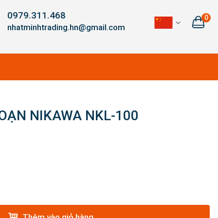
0979.311.468
0
nhatminhtrading.hn@gmail.com
OẠN NIKAWA NKL-100
Thêm vào giỏ hàng