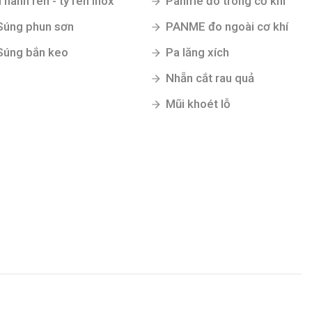
Thanh ren - ty ren inox
Panme đo trong cơ khí
Súng phun sơn
PANME đo ngoài cơ khí
Súng bắn keo
Pa lăng xích
Nhẵn cắt rau quả
Mũi khoét lỗ