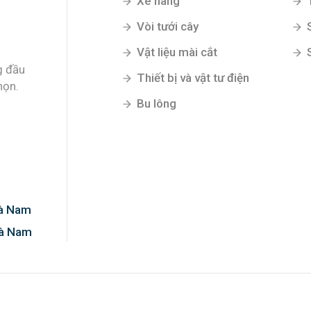
Xe nâng
Vòi tưới cây
Vật liệu mài cắt
g đầu
Thiết bị và vật tư điện
họn.
Bu lông
Hà Nam
Hà Nam
0%!