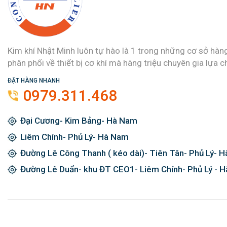
Kim khí Nhật Minh luôn tự hào là 1 trong những cơ sở hàn
phân phối về thiết bị cơ khí mà hàng triệu chuyên gia lựa c
ĐẶT HÀNG NHANH
0979.311.468
Đại Cương- Kim Bảng- Hà Nam
Liêm Chính- Phủ Lý- Hà Nam
Đường Lê Công Thanh ( kéo dài)- Tiên Tân- Phủ Lý- 
Đường Lê Duẩn- khu ĐT CEO1- Liêm Chính- Phủ Lý - 
Đăng ký ngay và được giảm giá 2