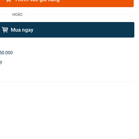
HOẶC
Mua ngay
50.000
ày