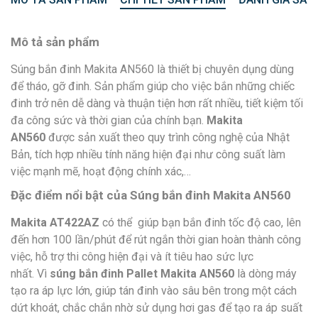
Mô tả sản phẩm
Súng bắn đinh Makita AN560
là thiết bị chuyên dụng dùng
để tháo, gỡ đinh. Sản phẩm giúp cho việc bắn những chiếc
đinh trở nên dễ dàng và thuận tiện hơn rất nhiều, tiết kiệm tối
đa công sức và thời gian của chính bạn.
Makita
AN560
được sản xuất theo quy trình công nghệ của Nhật
Bản, tích hợp nhiều tính năng hiện đại như công suất làm
việc mạnh mẽ, hoạt động chính xác,…
Đặc điểm nổi bật của
Súng bắn đinh Makita AN560
Makita AT422AZ
có thể giúp bạn bắn đinh tốc độ cao, lên
đến hơn 100 lần/phút để rút ngắn thời gian hoàn thành công
việc, hỗ trợ thi công hiện đại và ít tiêu hao sức lực
nhất.
Vì
súng bắn đinh Pallet Makita AN560
là dòng máy
tạo ra áp lực lớn, giúp tán đinh vào sâu bên trong một cách
dứt khoát, chắc chắn nhờ sử dụng hơi gas để tạo ra áp suất