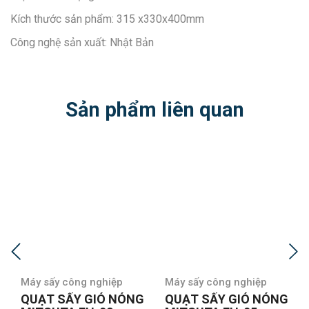
Kích thước sản phẩm: 315 x330x400mm
Công nghệ sản xuất: Nhật Bản
Sản phẩm liên quan
g nghiệp
Máy sấy công nghiệp
Máy sấy công ng
 GIÓ NÓNG
QUẠT SẤY GIÓ NÓNG
Quạt sấy gió 