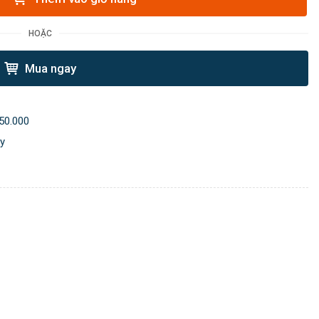
HOẶC
Mua ngay
50.000
ày