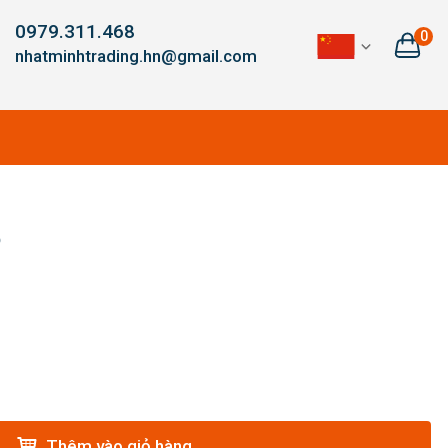
0979.311.468
0
nhatminhtrading.hn@gmail.com
5
Thêm vào giỏ hàng