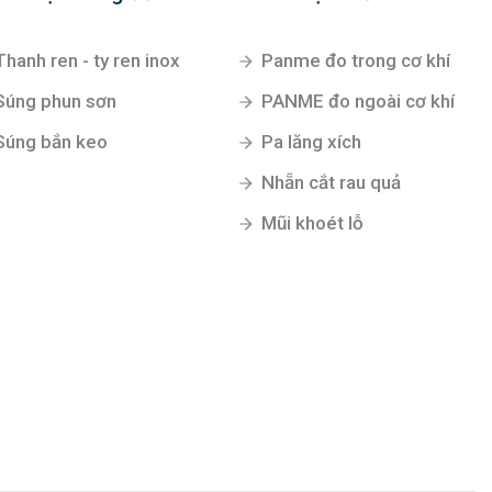
Thanh ren - ty ren inox
Panme đo trong cơ khí
Súng phun sơn
PANME đo ngoài cơ khí
Súng bắn keo
Pa lăng xích
Nhẵn cắt rau quả
Mũi khoét lỗ