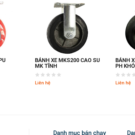
 CAO SU
BÁNH XE MKS200 CAO SU
BÁNH X
PH KHÓA
253NIY
Liên hệ
Liên hệ
Danh mục bán chạy
Da