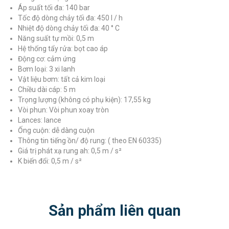
Áp suất tối đa: 140 bar
Tốc độ dòng chảy tối đa: 450 l / h
Nhiệt độ dòng chảy tối đa: 40 ° C
Năng suất tự mồi: 0,5 m
Hệ thống tẩy rửa: bọt cao áp
Động cơ: cảm ứng
Bơm loại: 3 xi lanh
Vật liệu bơm: tất cả kim loại
Chiều dài cáp: 5 m
Trọng lượng (không có phụ kiện): 17,55 kg
Vòi phun: Vòi phun xoay tròn
Lances: lance
Ống cuộn: dễ dàng cuộn
Thông tin tiếng ồn/ độ rung: ( theo EN 60335)
Giá trị phát xạ rung ah: 0,5 m / s²
K biến đổi: 0,5 m / s²
Sản phẩm liên quan