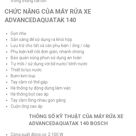
trong thùng carton
CHỨC NĂNG CỦA MÁY RỬA XE
ADVANCEDAQUATAK 140
Gọn nhẹ
Sẵn sàng để sử dụng ra khỏi hộp
Lưu trữ cho tất cả các phụ kiện / ống / cáp
Phụ kiện kết nối đơn giản, nhanh chóng
Bảo quản súng phun sử dụng an toàn
Tự mồi / sử dụng với bể nước/ bình nước
Thiết bị lọc nước
Bơm kim loại
Tay cầm có thể gập
Hệ thống tự động dừng làm việc
Hệ thống bọt cao áp
Tay cầm lồng nhau gọn gàng
Cuộn ống cao áp
THÔNG SỐ KỸ THUẬT CỦA MÁY RỬA XE
ADVANCEDAQUATAK 140 BOSCH
Công suất động cơ: 2.100 W