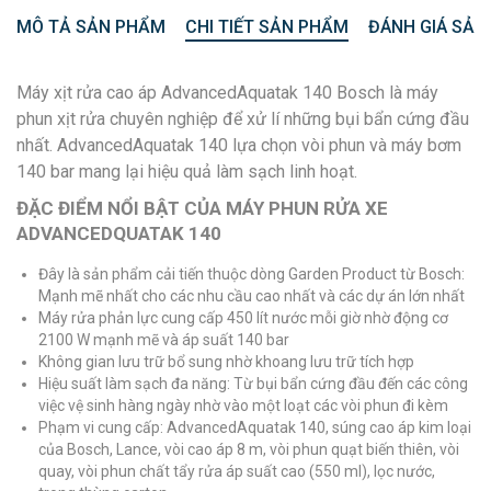
MÔ TẢ SẢN PHẨM
CHI TIẾT SẢN PHẨM
ĐÁNH GIÁ SẢN
Máy xịt rửa cao áp AdvancedAquatak 140 Bosch là máy
phun xịt rửa chuyên nghiệp để xử lí những bụi bẩn cứng đầu
nhất. AdvancedAquatak 140 lựa chọn vòi phun và máy bơm
140 bar mang lại hiệu quả làm sạch linh hoạt.
ĐẶC ĐIỂM NỔI BẬT CỦA MÁY PHUN RỬA XE
ADVANCEDQUATAK 140
Đây là sản phẩm cải tiến thuộc dòng Garden Product từ Bosch:
Mạnh mẽ nhất cho các nhu cầu cao nhất và các dự án lớn nhất
Máy rửa phản lực cung cấp 450 lít nước mỗi giờ nhờ động cơ
2100 W mạnh mẽ và áp suất 140 bar
Không gian lưu trữ bổ sung nhờ khoang lưu trữ tích hợp
Hiệu suất làm sạch đa năng: Từ bụi bẩn cứng đầu đến các công
việc vệ sinh hàng ngày nhờ vào một loạt các vòi phun đi kèm
Phạm vi cung cấp: AdvancedAquatak 140, súng cao áp kim loại
của Bosch, Lance, vòi cao áp 8 m, vòi phun quạt biến thiên, vòi
quay, vòi phun chất tẩy rửa áp suất cao (550 ml), lọc nước,