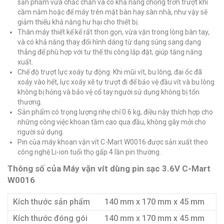
sản phẩm vừa chắc chắn và có khả năng chống trơn trượt khi
cầm nắm hoặc để máy trên mặt bàn hay sàn nhà, như vậy sẽ
giảm thiểu khả năng hư hại cho thiết bị.
Thân máy thiết kế kế rất thon gọn, vừa vặn trong lòng bàn tay,
và có khả năng thay đổi hình dáng từ dạng súng sang dạng
thẳng để phù hợp với tư thế thi công lắp đặt, giúp tăng năng
xuất.
Chế độ trượt lực xoáy tự động: Khi mũi vít, bu lông, đai ốc đã
xoáy vào hết, lực xoáy xẽ tự trượt đi để bảo vệ đầu vít và bu lông
không bị hỏng và bảo vệ cổ tay người sử dụng không bị tổn
thương.
Sản phẩm có trọng lượng nhẹ chỉ 0.6 kg, điều này thích hợp cho
những công việc khoan tầm cao qua đầu, không gây mởi cho
người sử dụng.
Pin của máy khoan vặn vít C-Mart W0016 được sản xuất theo
công nghệ Li-ion tuổi thọ gấp 4 lần pin thường.
Thông số của Máy vặn vít dùng pin sạc 3.6V C-Mart
W0016
Kích thước sản phẩm
140 mm x 170 mm x 45 mm
Kích thước đóng gói
140 mm x 170 mm x 45 mm