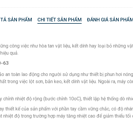
 TẢ SẢN PHẨM
CHI TIẾT SẢN PHẨM
ĐÁNH GIÁ SẢN PHẨM
hững công việc như hòa tan vật liệu, kết dính hay loại bỏ những v
hiệu quả.
0-63
o an toàn lao động cho người sử dụng như thiết bị phun hơi nóng 
t trong việc lột sơn, bắn keo, kết dính vật liệu. Ngoài ra, máy cò
hỉnh nhiệt độ rộng (bước chỉnh 10oC), thiết lập hệ thống dò nhiệt
gay thiết kế của sản phẩm với phần tay cầm vững chắc, có độ nhá
t nhiệt độ trong trường hợp máy tăng nhiệt cao để giảm thiểu tố