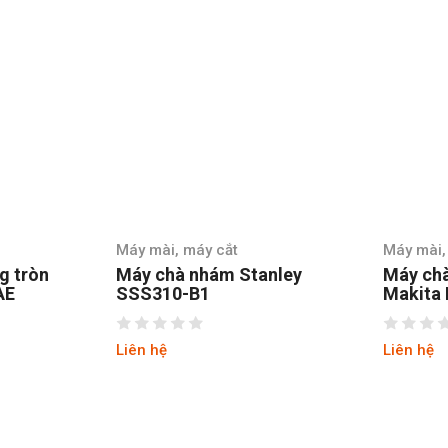
Máy mài, máy cắt
Máy m
tanley
Máy chà nhám tròn
Máy 
Makita BO6030
GA60
Liên hệ
Liên h