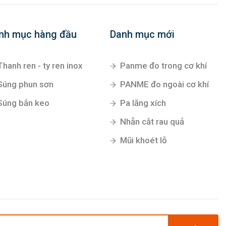
nh mục hàng đầu
Danh mục mới
Thanh ren - ty ren inox
Panme đo trong cơ khí
Súng phun sơn
PANME đo ngoài cơ khí
Súng bắn keo
Pa lăng xích
Nhẵn cắt rau quả
Mũi khoét lỗ