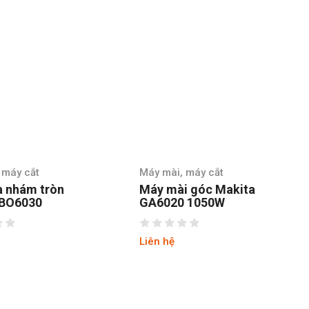
ài, máy cắt
Máy mài, máy cắt
mài góc Makita
Máy Mài Góc Maktec
20 1050W
MT970 720W
ệ
Liên hệ