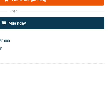
HOẶC
Mua ngay
50.000
ày