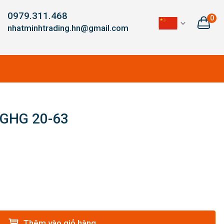
0979.311.468
0
nhatminhtrading.hn@gmail.com
 GHG 20-63
Thêm vào giỏ hàng