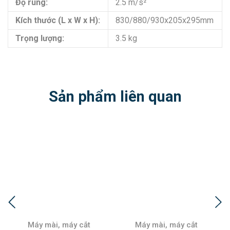
Độ rung:
2.5 m/s²
Kích thước (L x W x H):
830/880/930x205x295mm
Trọng lượng:
3.5 kg
Sản phẩm liên quan
Máy mài, máy cắt
Máy mài, máy cắt