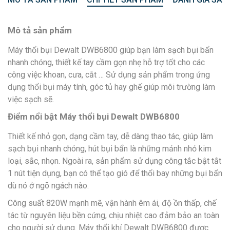
Mô tả sản phẩm
Máy thổi bụi Dewalt DWB6800 giúp bạn làm sạch bụi bẩn
nhanh chóng, thiết kế tay cầm gọn nhẹ hỗ trợ tốt cho các
công việc khoan, cưa, cắt … Sử dụng sản phẩm trong ứng
dụng thổi bụi máy tính, góc tủ hay ghế giúp môi trường làm
việc sạch sẽ.
Điểm nổi bật Máy thổi bụi Dewalt DWB6800
Thiết kế nhỏ gọn, dạng cầm tay, dễ dàng thao tác, giúp làm
sạch bụi nhanh chóng, hút bụi bẩn là những mảnh nhỏ kim
loại, sắc, nhọn. Ngoài ra, sản phẩm sử dụng công tắc bật tắt
1 nút tiện dụng, bạn có thể tạo gió để thổi bay những bụi bẩn
dù nó ở ngõ ngách nào.
Công suất 820W mạnh mẽ, vận hành êm ái, độ ồn thấp, chế
tác từ nguyên liệu bền cứng, chịu nhiệt cao đảm bảo an toàn
cho người sử dụng. Máy thổi khí Dewalt DWB6800 được