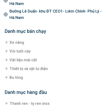
0979.311.468
Đại Cương- Kim Bảng- Hà Nam
Liêm Chính- Phủ Lý- Hà Nam
Đường Lê Công Thanh ( kéo dài)- Tiên Tân- Phủ Lý-
Hà Nam
Đường Lê Duẩn- khu ĐT CEO1- Liêm Chính- Phủ Lý -
Hà Nam
Danh mục bán chạy
Xe nâng
Vòi tưới cây
Vật liệu mài cắt
Thiết bị và vật tư điện