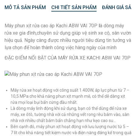
MÔ TẢ SẢN PHẨM
CHI TIẾT SẢN PHẨM
ĐÁNH GIÁ SẢN
Máy phun xịt rửa cao áp Kachi ABW VAI 70P
l
à dòng máy
rửa xe gia đình,chuyên sử dụng giúp vệ sinh xe cộ, sân vườn
hiệu quả. Ngày càng được nhiều người tiêu dùng tin tưởng và
lựa chọn để hoàn thành công việc hàng ngày của mình
ĐẶC ĐIỂM NỔI BẬT CỦA MÁY RỬA XE KACHI ABW VAI 70P
Máy rửa xe hoạt động với công suất 1.400W, áp lực phun từ 7 –
10,5 MPa cho khả năng phun xịt mạnh mẽ, có thể dễ dàng xịt
rửa mọi loại bụi bẩn cứng đầu nhất.
Là dòng máy linh động khi sử dụng, bạn có thể dùng để rửa xe
máy, xe ôtô, tường nhà với cả những vết rong rêu bám vào, sàn
nhà với nhiều chất bám bẩn chẳng hạn như kẹo cao su…
Bên cạnh đó, máy phun xịt hoạt động với lưu lượng nước từ 5 –
7 lít cho khả năng tiết kiệm nước và điện năng đáng kể trong quá