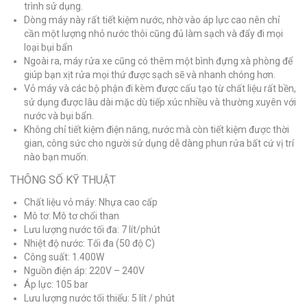
trình sử dụng.
Dòng máy này rất tiết kiệm nước, nhờ vào áp lực cao nên chỉ
cần một lượng nhỏ nước thôi cũng đủ làm sạch và đẩy đi mọi
loại bụi bẩn
Ngoài ra, máy rửa xe cũng có thêm một bình đựng xà phòng để
giúp bạn xịt rửa mọi thứ được sạch sẽ và nhanh chóng hơn.
Vỏ máy và các bộ phận đi kèm được cấu tạo từ chất liệu rất bền,
sử dụng được lâu dài mặc dù tiếp xúc nhiều và thường xuyên với
nước và bụi bẩn.
Không chỉ tiết kiệm điện năng, nước mà còn tiết kiệm được thời
gian, công sức cho người sử dụng dễ dàng phun rửa bất cứ vị trí
nào bạn muốn.
THÔNG SỐ KỸ THUẬT
Chất liệu vỏ máy:
Nhựa cao cấp
Mô tơ:
Mô tơ chổi than
Lưu lượng nước tối đa:
7 lít/phút
Nhiệt độ nước:
Tối đa (50 độ C)
Công suất:
1.400W
Nguồn điện áp:
220V – 240V
Áp lực:
105 bar
Lưu lượng nước tối thiểu:
5 lít / phút