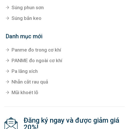
Bu lông
Danh mục hàng đầu
Thanh ren - ty ren inox
Súng phun sơn
Súng bắn keo
Danh mục mới
Panme đo trong cơ khí
PANME đo ngoài cơ khí
Pa lăng xích
Nhẵn cắt rau quả