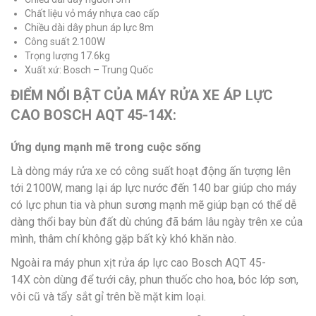
Chất liệu vỏ máy nhựa cao cấp
Chiều dài dây phun áp lực 8m
Công suất 2.100W
Trọng lượng 17.6kg
Xuất xứ: Bosch – Trung Quốc
ĐIỂM NỔI BẬT CỦA MÁY RỬA XE ÁP LỰC
CAO BOSCH AQT 45-14X:
Ứng dụng mạnh mẽ trong cuộc sống
Là dòng máy rửa xe có công suất hoạt động ấn tượng lên
tới 2100W, mang lại áp lực nước đến 140 bar giúp cho máy
có lực phun tia và phun sương mạnh mẽ giúp bạn có thể dễ
dàng thổi bay bùn đất dù chúng đã bám lâu ngày trên xe của
mình, thâm chí không gặp bất kỳ khó khăn nào.
Ngoài ra máy phun xịt rửa áp lực cao Bosch AQT 45-
14X còn dùng để tưới cây, phun thuốc cho hoa, bóc lớp sơn,
vôi cũ và tẩy sắt gỉ trên bề mặt kim loại.