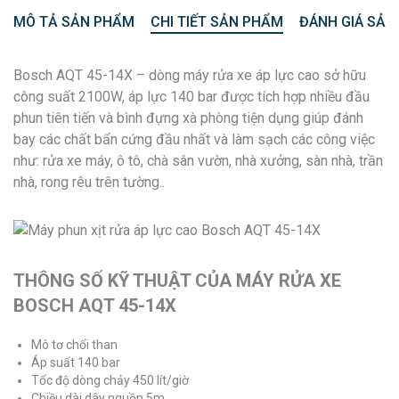
MÔ TẢ SẢN PHẨM
CHI TIẾT SẢN PHẨM
ĐÁNH GIÁ SẢN
Bosch AQT 45-14X – dòng máy rửa xe áp lực cao sở hữu
công suất 2100W, áp lực 140 bar được tích hợp nhiều đầu
phun tiên tiến và bình đựng xà phòng tiện dụng giúp đánh
bay các chất bẩn cứng đầu nhất và làm sạch các công việc
như: rửa xe máy, ô tô, chà sân vườn, nhà xưởng, sàn nhà, trần
nhà, rong rêu trên tường..
THÔNG SỐ KỸ THUẬT CỦA MÁY RỬA XE
BOSCH AQT 45-14X
Mô tơ chổi than
Áp suất 140 bar
Tốc độ dòng chảy 450 lít/giờ
Chiều dài dây nguồn 5m