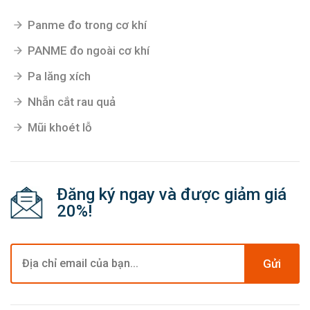
Súng phun sơn
Súng bắn keo
Danh mục mới
Panme đo trong cơ khí
PANME đo ngoài cơ khí
Pa lăng xích
Nhẵn cắt rau quả
Mũi khoét lỗ
Đăng ký ngay và được giảm giá
20%!