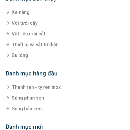
Hà Nam
Đường Lê Duẩn- khu ĐT CEO1- Liêm Chính- Phủ Lý -
Hà Nam
Danh mục bán chạy
Xe nâng
Vòi tưới cây
Vật liệu mài cắt
Thiết bị và vật tư điện
Bu lông
Danh mục hàng đầu
Thanh ren - ty ren inox