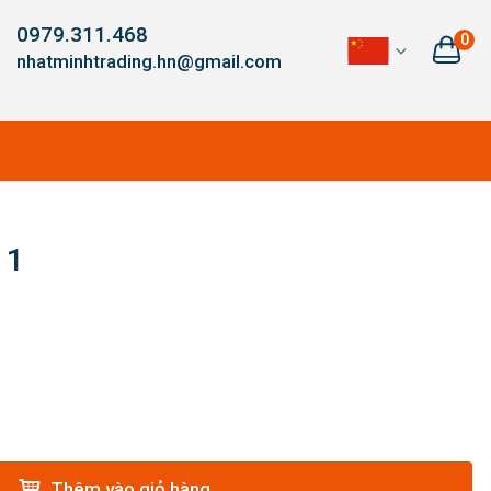
0979.311.468
0
nhatminhtrading.hn@gmail.com
 1
Thêm vào giỏ hàng