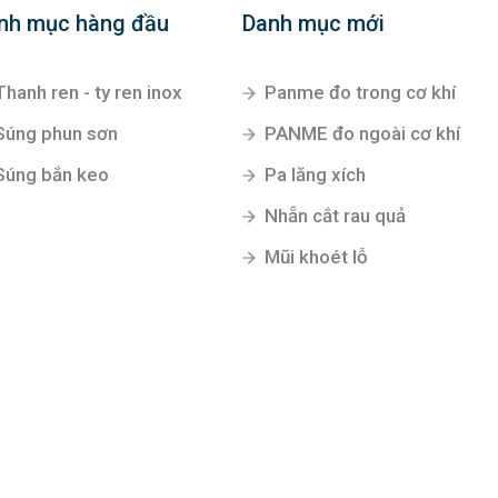
nh mục hàng đầu
Danh mục mới
Thanh ren - ty ren inox
Panme đo trong cơ khí
Súng phun sơn
PANME đo ngoài cơ khí
Súng bắn keo
Pa lăng xích
Nhẵn cắt rau quả
Mũi khoét lỗ