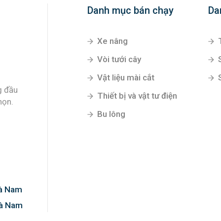
Danh mục bán chạy
Da
Xe nâng
Vòi tưới cây
Vật liệu mài cắt
g đầu
Thiết bị và vật tư điện
họn.
Bu lông
Hà Nam
Hà Nam