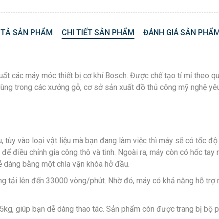
 TẢ SẢN PHẨM
CHI TIẾT SẢN PHẨM
ĐÁNH GIÁ SẢN PHẨM
ất các máy móc thiết bị cơ khí Bosch. Được chế tạo tỉ mỉ theo q
dùng trong các xưởng gỗ, cơ sở sản xuất đồ thủ công mỹ nghệ yê
, tùy vào loại vật liệu mà bạn đang làm việc thì máy sẽ có tốc 
 để điều chỉnh gia công thô và tinh. Ngoài ra, máy còn có hốc t
dễ dàng bằng một chìa vặn khóa hở đầu.
ải lên đến 33000 vòng/phút. Nhờ đó, máy có khả năng hỗ trợ rút 
1,5kg, giúp bạn dễ dàng thao tác. Sản phẩm còn được trang bị bộ p