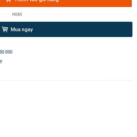
HOẶC
Mua ngay
50.000
ày