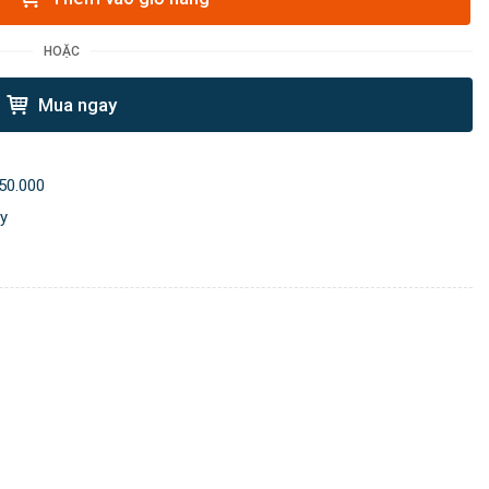
HOẶC
Mua ngay
50.000
ày