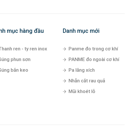
nh mục hàng đầu
Danh mục mới
Thanh ren - ty ren inox
Panme đo trong cơ khí
Súng phun sơn
PANME đo ngoài cơ khí
Súng bắn keo
Pa lăng xích
Nhẵn cắt rau quả
Mũi khoét lỗ