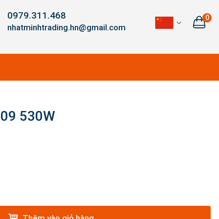
0979.311.468
0
nhatminhtrading.hn@gmail.com
709 530W
Thêm vào giỏ hàng