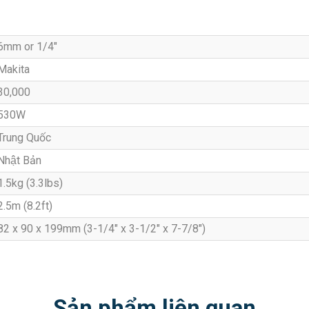
6mm or 1/4″
Makita
30,000
530W
Trung Quốc
Nhật Bản
1.5kg (3.3lbs)
2.5m (8.2ft)
82 x 90 x 199mm (3-1/4″ x 3-1/2″ x 7-7/8″)
Sản phẩm liên quan