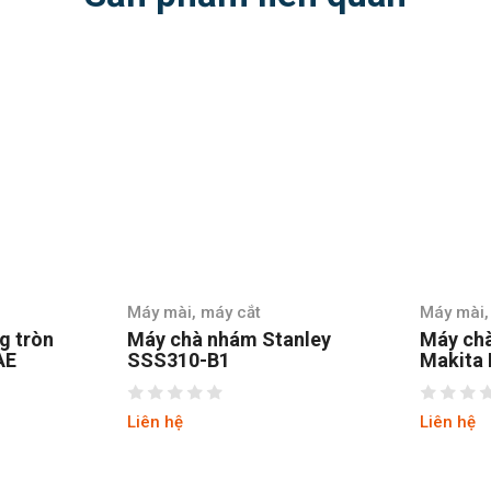
Máy mài, máy cắt
Máy mài,
g tròn
Máy chà nhám Stanley
Máy ch
AE
SSS310-B1
Makita
Liên hệ
Liên hệ