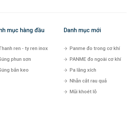
nh mục hàng đầu
Danh mục mới
Thanh ren - ty ren inox
Panme đo trong cơ khí
Súng phun sơn
PANME đo ngoài cơ khí
Súng bắn keo
Pa lăng xích
Nhẵn cắt rau quả
Mũi khoét lỗ