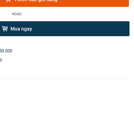
HOẶC
Mua ngay
50.000
ày