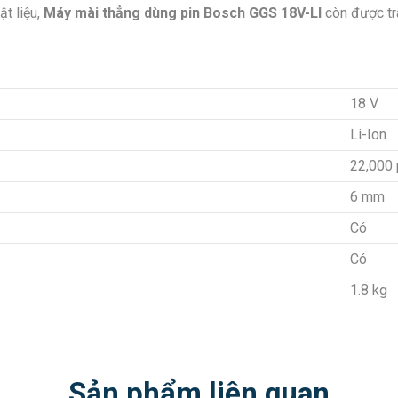
ật liệu,
Máy mài thẳng dùng pin Bosch GGS 18V-LI
còn được tr
18 V
Li-Ion
22,000 
6 mm
Có
Có
1.8 kg
Sản phẩm liên quan