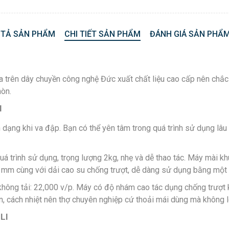
 TẢ SẢN PHẨM
CHI TIẾT SẢN PHẨM
ĐÁNH GIÁ SẢN PHẨM
a trên dây chuyền công nghệ Đức xuất chất liệu cao cấp nên chắ
mòn.
I
 dạng khi va đập. Bạn có thể yên tâm trong quá trình sử dụng lâ
quá trình sử dụng, trọng lượng 2kg, nhẹ và dễ thao tác. Máy mài 
5 mm cùng với dải cao su chống trượt, dễ dàng sử dụng bằng một 
không tải: 22,000 v/p. Máy có độ nhám cao tác dụng chống trượt 
n, cách nhiệt nên thợ chuyên nghiệp cứ thoải mái dùng mà không l
LI