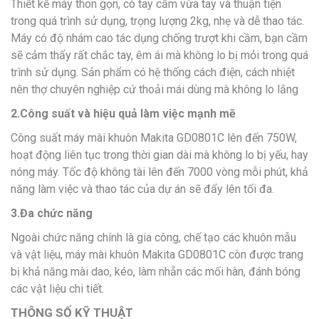
Thiết kế máy thon gọn, có tay cầm vừa tay và thuận tiện
trong quá trình sử dụng, trọng lượng 2kg, nhẹ và dễ thao tác.
Máy có độ nhám cao tác dụng chống trượt khi cầm, bạn cầm
sẽ cảm thấy rất chắc tay, êm ái mà không lo bị mỏi trong quá
trình sử dụng. Sản phẩm có hệ thống cách điện, cách nhiệt
nên thợ chuyên nghiệp cứ thoải mái dùng mà không lo lắng
2.Công suất và hiệu quả làm việc mạnh mẽ
Công suất máy mài khuôn Makita GD0801C lên đến 750W,
hoạt động liên tục trong thời gian dài mà không lo bị yếu, hay
nóng máy. Tốc độ không tài lên đến 7000 vòng mỗi phút, khả
năng làm việc và thao tác của dự án sẽ đẩy lên tối đa.
3.Đa chức năng
Ngoài chức năng chính là gia công, chế tạo các khuôn mẫu
và vật liệu, máy mài khuôn Makita GD0801C còn được trang
bị khả năng mài dao, kéo, làm nhẵn các mối hàn, đánh bóng
các vật liệu chi tiết.
THÔNG SỐ KỸ THUẬT