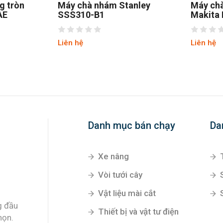
 nhám Stanley
Máy chà nhám tròn
-B1
Makita BO6030
Liên hệ
Danh mục bán chạy
Da
Xe nâng
Vòi tưới cây
Vật liệu mài cắt
g đầu
Thiết bị và vật tư điện
họn.