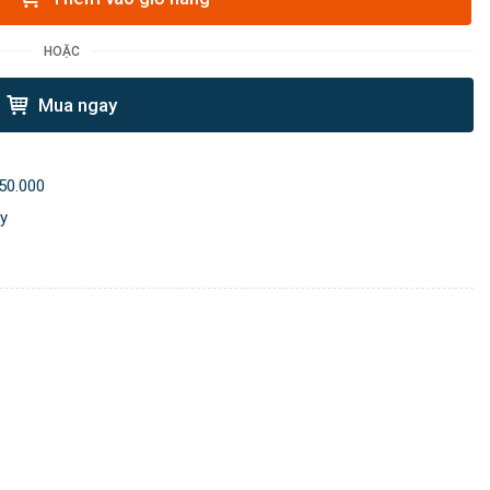
HOẶC
Mua ngay
50.000
ày