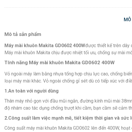
MÔ
Mô tả sản phẩm
Máy mài khuôn Makita GD0602 400W
được thiết kế trên dây
Máy mài khuôn Makita chịu được nhiệt tối ưu, chống sự mài mò
Tính năng Máy mài khuôn Makita GD0602 400W
Vỏ ngoài máy làm bằng nhựa tổng hợp chịu lực cao, chống biến
loại máy mài khác. Vỏ ngoài chống gỉ sét dù có tiếp xúc với đi
1.An toàn v
ới ngườ
i dùng
Thân máy nhỏ gọn với đầu mũi ngắn, đường kính mũi mài 38mm th
độ nhám cao tác dụng chống trượt khi cầm, bạn cầm sẽ cảm thấy
2.Công su
ấ
t làm việc mạnh mẽ, tiết kiệm thời gian và sức 
Công suất máy mài khuôn Makita GD0602 lên đến 400W, hoạt độn