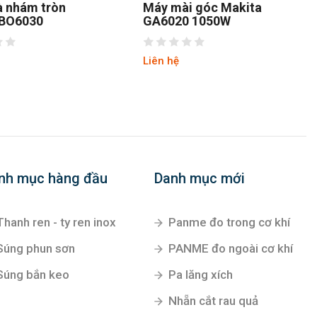
Máy mài góc Makita
Máy Mài Góc Makt
GA6020 1050W
MT970 720W
Liên hệ
Liên hệ
nh mục hàng đầu
Danh mục mới
Thanh ren - ty ren inox
Panme đo trong cơ khí
Súng phun sơn
PANME đo ngoài cơ khí
Súng bắn keo
Pa lăng xích
Nhẵn cắt rau quả