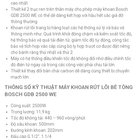
cao nhất.
Thiết kế 2 trục ren trên thân máy cho phép máy khoan Bosch
GDB 2500 WE có thể dễ dàng kết hợp với hầu hết các giá đỡ
thông thường.
Khoan rút lõi trang bị hàng loạt các hệ thống xử lý và bảo vệ
thông minh như: Quá trình khởi động chậm và kiểm soát tốc độ,
hệ thống bảo vệ quá tải điện tử, giảm tốc độ tự động, công tắc
bảo vệ tích hợp vào cáp cùng bộ ly hợp trượt cơ được đặt riêng
cho bánh răng thứ nhất và thứ 2.
Máy có hệ thống điều khiển tốc độ không đổi nhờ điều chỉnh tốc
độ điện tử ngay cả trong các công việc phải chịu tải lớn.
Thiết kế thay đổi bàn chải carbon dễ dàng cùng thiết bị chuyển
mạch lớn
THÔNG SỐ KỸ THUẬT MÁY KHOAN RÚT LÕI BÊ TÔNG
BOSCH GDB 2500 WE
Công suất: 2500W
Trọng lượng: 11,9 kg
Tốc độ không tải: 440 – 960 vòng/phút
Độ sâu khoan: 500mm
Đường kính khoan: 202mm
Đấu cặp G 1/2″, 1 1/4