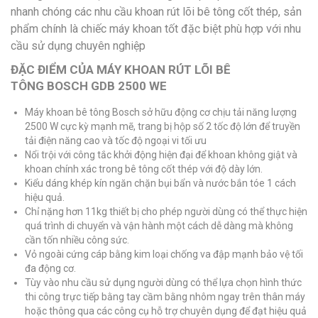
nhanh chóng các nhu cầu khoan rút lõi bê tông cốt thép, sản
phẩm chính là chiếc máy khoan tốt đặc biệt phù hợp với nhu
cầu sử dụng chuyên nghiệp
ĐẶC ĐIỂM CỦA MÁY KHOAN RÚT LÕI BÊ
TÔNG BOSCH GDB 2500 WE
Máy khoan bê tông Bosch sở hữu động cơ chịu tải năng lượng
2500 W cực kỳ mạnh mẽ, trang bị hộp số 2 tốc độ lớn để truyền
tải điện năng cao và tốc độ ngoại vi tối ưu
Nổi trội với công tắc khởi động hiện đại để khoan không giật và
khoan chính xác trong bê tông cốt thép với độ dày lớn.
Kiểu dáng khép kín ngăn chặn bụi bẩn và nước bắn tóe 1 cách
hiệu quả.
Chỉ nặng hơn 11kg thiết bị cho phép người dùng có thể thực hiện
quá trình di chuyển và vận hành một cách dễ dàng mà không
cần tốn nhiều công sức.
Vỏ ngoài cứng cáp bằng kim loại chống va đập mạnh bảo vệ tối
đa động cơ.
Tùy vào nhu cầu sử dụng người dùng có thể lựa chọn hình thức
thi công trực tiếp bằng tay cầm bằng nhôm ngay trên thân máy
hoặc thông qua các công cụ hỗ trợ chuyên dụng để đạt hiệu quả