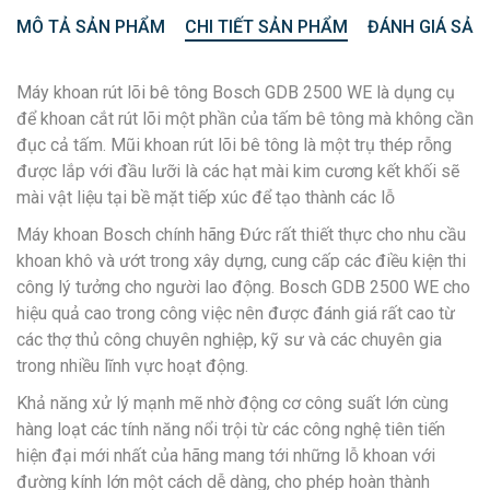
MÔ TẢ SẢN PHẨM
CHI TIẾT SẢN PHẨM
ĐÁNH GIÁ SẢN
Máy khoan rút lõi bê tông Bosch GDB 2500 WE là dụng cụ
để khoan cắt rút lõi một phần của tấm bê tông mà không cần
đục cả tấm. Mũi khoan rút lõi bê tông là một trụ thép rỗng
được lắp với đầu lưỡi là các hạt mài kim cương kết khối sẽ
mài vật liệu tại bề mặt tiếp xúc để tạo thành các lỗ
Máy khoan Bosch chính hãng Đức rất thiết thực cho nhu cầu
khoan khô và ướt trong xây dựng, cung cấp các điều kiện thi
công lý tưởng cho người lao động. Bosch GDB 2500 WE cho
hiệu quả cao trong công việc nên được đánh giá rất cao từ
các thợ thủ công chuyên nghiệp, kỹ sư và các chuyên gia
trong nhiều lĩnh vực hoạt động.
Khả năng xử lý mạnh mẽ nhờ động cơ công suất lớn cùng
hàng loạt các tính năng nổi trội từ các công nghệ tiên tiến
hiện đại mới nhất của hãng mang tới những lỗ khoan với
đường kính lớn một cách dễ dàng, cho phép hoàn thành