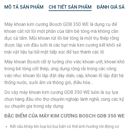
MÔ TẢ SẢN PHẨM
CHI TIẾT SẢN PHẨM
ĐÁNH GIÁ SẢN
Máy khoan kim cương Bosch GDB 350 WE là dụng cụ để
khoan cắt rút lõi một phần của tấm bê tông mà không cần
đục cả tấm. Mũi khoan rút lõi bê tông là một trụ thép rỗng
được lắp với đầu lưỡi là các hạt mài kim cương kết khối sẽ
mài vật liệu tại bề mặt tiếp xúc để tạo thành các lỗ.
Máy khoan Bosch
rất lý tưởng cho việc khoan ướt, khoan khô
trong bê tông cốt thép, ứng dụng rộng rãi trong các công
việc như: khoan lõi lắp đặt dây diện, cáp, khoan lỗ lắp đặt hệ
thống nước, sưởi ấm và thông gió, điều hòa…
Do vậy máy khoan kim cương GDB 350 WE luôn là sự lựa
chọn hàng đầu cho thợ chuyên nghiệp lành nghề, cùng các kỹ
sư chuyên gia trong xây dựng
ĐẶC ĐIỂM CỦA MÁY KIM CƯƠNG BOSCH GDB 350 WE
Kết cấu khép kín loại bỏ bụi bẩn có thể ảnh hưởng tới động cơ