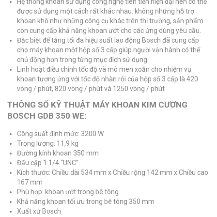
Hệ thống khoan sử dụng công nghệ tiên tiến hiện đại nên có thể
được sử dụng một cách rất khác nhau: không những hỗ trợ
khoan khô như những công cụ khác trên thị trường, sản phẩm
còn cung cấp khả năng khoan ướt cho các ứng dùng yêu cầu.
Đặc biệt để tăng tối đa hiệu suất lao động Bosch đã cung cấp
cho máy khoan một hộp số 3 cấp giúp người vận hành có thể
chủ động hơn trong từng mục đích sử dụng.
Linh hoạt điều chỉnh tốc độ và mô men xoắn cho nhiệm vụ
khoan tương ứng với tốc độ nhàn rỗi của hộp số 3 cấp là 420
vòng / phút, 820 vòng / phút và 1250 vòng / phút
THÔNG SỐ KỸ THUẬT MÁY KHOAN KIM CƯƠNG
BOSCH GDB 350 WE:
Công suất định mức: 3200 W
Trọng lượng: 11,9 kg
Đường kính khoan 350 mm
Đấu cặp 1 1/4 “UNC”
Kích thước: Chiều dài 534 mm x Chiều rộng 142 mm x Chiều cao
167 mm
Phù hợp: khoan ướt trong bê tông
Khả năng khoan tối ưu trong bê tông 350 mm
Xuất xứ Bosch