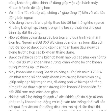
cùng khả năng điều chỉnh dễ dàng giúp việc vận hành máy
khoan trở nên dễ dàng hơn
Vỏ nhôm đúc và dây cáp chống vỡ giúp tăng độ bền với các tác
động bên ngoài
Kiểu dáng thon dài cho phép thao tác tốt tại những khu vực có
khoảng không hẹp, trọng lượng nhẹ tạo sự thuận lợi cho quá
trình lắp đặt thi công.
Hộp số động cơ sử dụng dầu bôi trơn cho quá trình vận hành
trơn tru. Ngoài ra GDB 350 WE cũng có một máy bơm dầu tích
hợp để hộp số được cung cấp hoàn toàn bằng dầu, ngay cả
trong trường hợp các lỗ khoan thẳng đứng.
Được thiết kế để có thể kết hợp hoàn hảo với các phụ kiện hỗ trợ
như: giá đỡ, mũi khoan kim cương, chân không bộ cho khoan
đứng, một bể áp lực nước…
Máy khoan kim cương Bosch có công suất định mức 3.200 W
lớn nhất trong số các máy khoan kim cương Bosch hiện nay,
giúp máy đặc biệt mạnh mẽ, dễ dàng phá vỡ bề mặt bê tông
cứng rắn để thực hiện các đường kính khoan lỗ khoan lớn lên
đến 350 mm một cách đơn giản.
Nổi bật với 2 hệ thống ổn định và điều khiển tốc độ điện tử cho
phép máy khoan hoạt động với một vận tốc thống nhất với các
kết quả làm việc có tính đồng đều trên mọi vị trí cần thực thi.