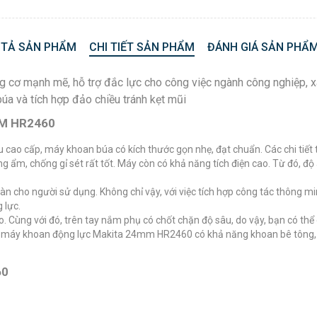
 TẢ SẢN PHẨM
CHI TIẾT SẢN PHẨM
ĐÁNH GIÁ SẢN PHẨM
 mạnh mẽ, hỗ trợ đắc lực cho công việc ngành công nghiệp, xây
a và tích hợp đảo chiều tránh kẹt mũi
M HR2460
iệu cao cấp, máy khoan búa có kích thước gọn nhẹ, đạt chuẩn. Các chi tiết
g ẩm, chống gỉ sét rất tốt. Máy còn có khả năng tích điện cao. Từ đó, đ
 cho người sử dụng. Không chỉ vậy, với việc tích hợp công tác thông mi
 lực.
. Cùng với đó, trên tay nắm phụ có chốt chặn độ sâu, do vậy, bạn có th
, máy khoan động lực Makita 24mm HR2460 có khả năng khoan bê tông, khoa
60