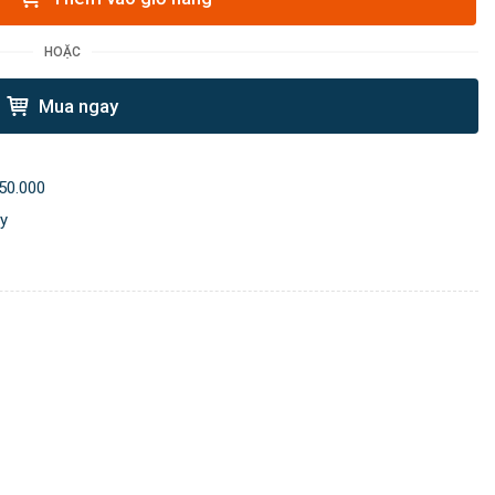
HOẶC
Mua ngay
50.000
ày