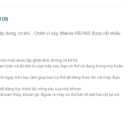
 (0)
 dựng, cơ khí,… Chính vì vậy, Makita HR2460 được rất nhiều
 trên máy được lắp ghép khít, không có kẽ hở.
ộ an toàn và độ bền bỉ của máy cao, bạn có thể sử dụng trong mọi hoàn
nh ngay trên tay cầm giúp bạn có thể dễ dàng thao tác với máy. Bạn
ể dễ dàng tùy chỉnh độ nông sâu của mũi khoan.
n thép, khoan gỗ. Ngoài ra máy có thể bắt vít siết hai vật lại với