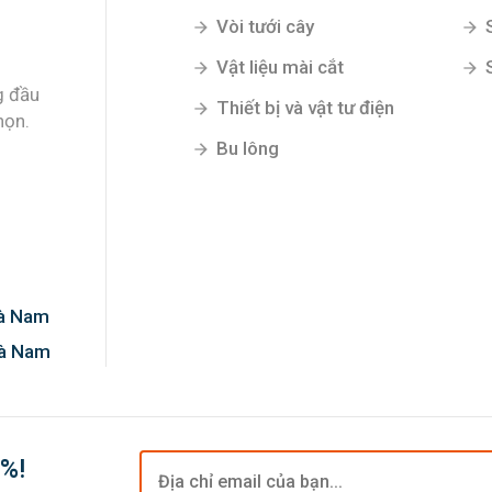
Vòi tưới cây
Vật liệu mài cắt
g đầu
Thiết bị và vật tư điện
họn.
Bu lông
Hà Nam
Hà Nam
0%!