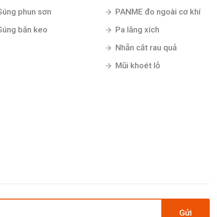
Súng phun sơn
PANME đo ngoài cơ khí
Súng bắn keo
Pa lăng xích
Nhẵn cắt rau quả
Mũi khoét lỗ
Gửi