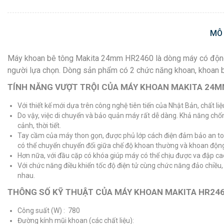
MÔ
Máy khoan bê tông Makita 24mm HR2460 là dòng máy có động cơ
người lựa chọn. Dòng sản phẩm có 2 chức năng khoan, khoan bú
TÍNH NĂNG VƯỢT TRỘI CỦA MÁY KHOAN MAKITA 24M
Với thiết kế mới dựa trên công nghệ tiên tiến của Nhật Bản, chất l
Do vậy, việc di chuyển và bảo quản máy rất dễ dàng. Khả năng chốn
cảnh, thời tiết.
Tay cầm của máy thon gọn, được phủ lớp cách điện đảm bảo an toàn
có thể chuyển chuyển đổi giữa chế độ khoan thường và khoan động
Hơn nữa, với đầu cặp có khóa giúp máy có thể chịu được va đập cao
Với chức năng điều khiển tốc độ điện tử cùng chức năng đảo chiều
nhau.
THÔNG SỐ KỸ THUẬT CỦA MÁY KHOAN MAKITA HR24
Công suất (W) : 780
Đường kính mũi khoan (các chất liệu):