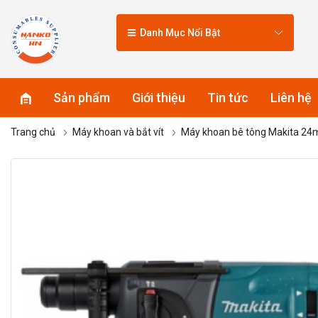
Danh Mục Nổi Bật
Sản phẩm
Giới thiệu
Tin tức
Liên hệ
Trang chủ
Máy khoan và bắt vít
Máy khoan bê tông Makita 2