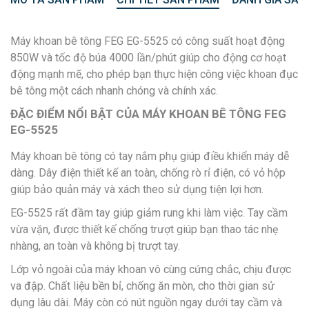
Máy khoan bê tông FEG EG-5525
có công suất hoạt động
850W và tốc độ búa 4000 lần/phút giúp cho động cơ hoạt
động mạnh mẽ, cho phép bạn thực hiện công việc khoan đục
bê tông một cách nhanh chóng và chính xác.
ĐẶC ĐIỂM NỔI BẬT CỦA MÁY KHOAN BÊ TÔNG FEG
EG-5525
Máy khoan bê tông có tay nắm phụ giúp điều khiển máy dễ
dàng. Dây điện thiết kế an toàn, chống rò rỉ điện, có vỏ hộp
giúp bảo quản máy và xách theo sử dụng tiện lợi hơn.
EG-5525 rất đầm tay giúp giảm rung khi làm việc. Tay cầm
vừa vặn, được thiết kế chống trượt giúp bạn thao tác nhẹ
nhàng, an toàn và không bị trượt tay.
Lớp vỏ ngoài của máy khoan vô cùng cứng chắc, chịu được
va đập. Chất liệu bền bỉ, chống ăn mòn, cho thời gian sử
dụng lâu dài. Máy còn có nút nguồn ngay dưới tay cầm và