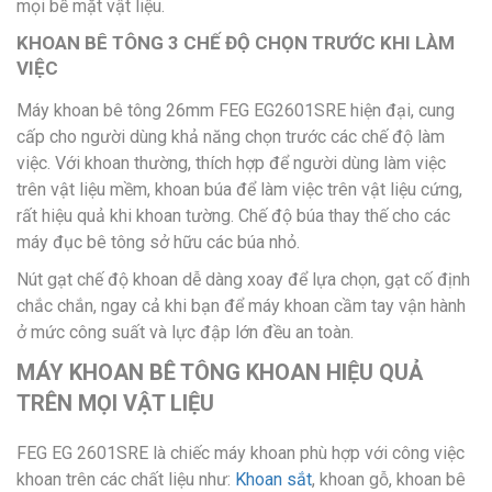
mọi bề mặt vật liệu.
KHOAN BÊ TÔNG 3 CHẾ ĐỘ CHỌN TRƯỚC KHI LÀM
VIỆC
Máy khoan bê tông 26mm FEG EG2601SRE hiện đại, cung
cấp cho người dùng khả năng chọn trước các chế độ làm
việc. Với khoan thường, thích hợp để người dùng làm việc
trên vật liệu mềm, khoan búa để làm việc trên vật liệu cứng,
rất hiệu quả khi khoan tường. Chế độ búa thay thế cho các
máy đục bê tông sở hữu các búa nhỏ.
Nút gạt chế độ khoan dễ dàng xoay để lựa chọn, gạt cố định
chắc chắn, ngay cả khi bạn để máy khoan cầm tay vận hành
ở mức công suất và lực đập lớn đều an toàn.
MÁY KHOAN BÊ TÔNG KHOAN HIỆU QUẢ
TRÊN MỌI VẬT LIỆU
FEG EG 2601SRE là chiếc máy khoan phù hợp với công việc
khoan trên các chất liệu như:
Khoan sắt
, khoan gỗ, khoan bê