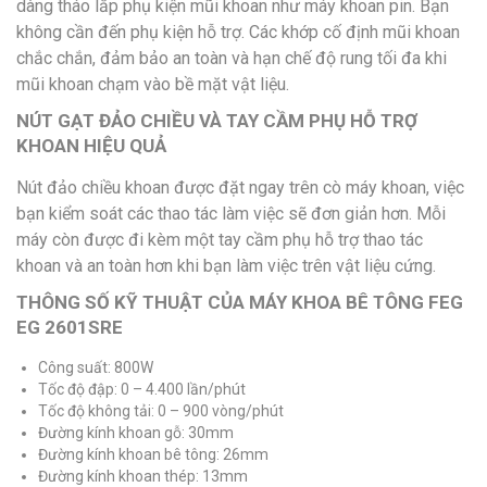
dàng tháo lắp phụ kiện mũi khoan như máy khoan pin. Bạn
không cần đến phụ kiện hỗ trợ. Các khớp cố định mũi khoan
chắc chắn, đảm bảo an toàn và hạn chế độ rung tối đa khi
mũi khoan chạm vào bề mặt vật liệu.
NÚT GẠT ĐẢO CHIỀU VÀ TAY CẦM PHỤ HỖ TRỢ
KHOAN HIỆU QUẢ
Nút đảo chiều khoan được đặt ngay trên cò máy khoan, việc
bạn kiểm soát các thao tác làm việc sẽ đơn giản hơn. Mỗi
máy còn được đi kèm một tay cầm phụ hỗ trợ thao tác
khoan và an toàn hơn khi bạn làm việc trên vật liệu cứng.
THÔNG SỐ KỸ THUẬT CỦA MÁY KHOA BÊ TÔNG FEG
EG 2601SRE
Công suất: 800W
Tốc độ đập: 0 – 4.400 lần/phút
Tốc độ không tải: 0 – 900 vòng/phút
Đường kính khoan gỗ: 30mm
Đường kính khoan bê tông: 26mm
Đường kính khoan thép: 13mm