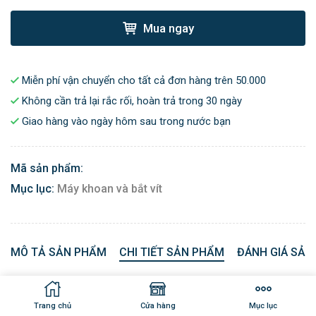
Mua ngay
Miễn phí vận chuyển cho tất cả đơn hàng trên 50.000
Không cần trả lại rắc rối, hoàn trả trong 30 ngày
Giao hàng vào ngày hôm sau trong nước bạn
Mã sản phẩm:
Mục lục:
Máy khoan và bắt vít
MÔ TẢ SẢN PHẨM
CHI TIẾT SẢN PHẨM
ĐÁNH GIÁ SẢN
Máy khoan búa Makita HR2630T có công suất làm việc
Trang chủ
Cửa hàng
Mục lục
800W, khoan bê tông tối đa 26mm, chọn trước 3 chế độ làm