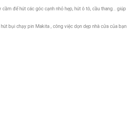
y cầm để hút các góc cạnh nhỏ hẹp, hút ô tô, cầu thang…​ giúp
y hút bụi chạy pin Makita , công việc dọn dẹp nhà cửa của bạn