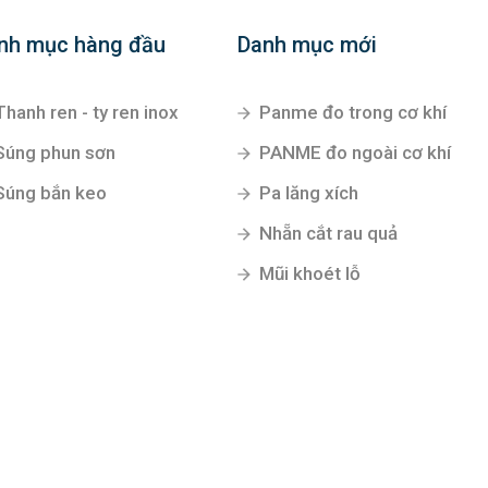
nh mục hàng đầu
Danh mục mới
Thanh ren - ty ren inox
Panme đo trong cơ khí
Súng phun sơn
PANME đo ngoài cơ khí
Súng bắn keo
Pa lăng xích
Nhẵn cắt rau quả
Mũi khoét lỗ