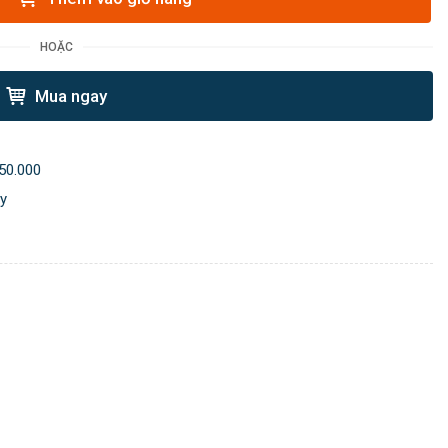
HOẶC
Mua ngay
50.000
ày