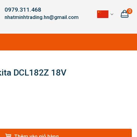
0979.311.468
0
nhatminhtrading.hn@gmail.com
kita DCL182Z 18V
Thêm vào giỏ hàng