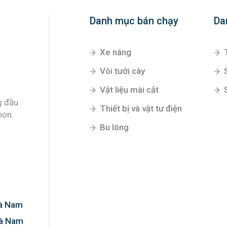
Danh mục bán chạy
Da
Xe nâng
Vòi tưới cây
Vật liệu mài cắt
g đầu
Thiết bị và vật tư điện
họn.
Bu lông
Hà Nam
Hà Nam