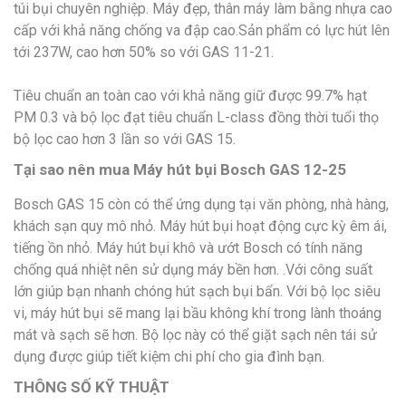
túi bụi chuyên nghiệp. Máy đẹp, thân máy làm bằng nhựa cao
cấp với khả năng chống va đập cao.Sản phẩm có lực hút lên
tới 237W, cao hơn 50% so với GAS 11-21.
Tiêu chuẩn an toàn cao với khả năng giữ được 99.7% hạt
PM 0.3 và bộ lọc đạt tiêu chuẩn L-class đồng thời tuổi thọ
bộ lọc cao hơn 3 lần so với GAS 15.
Tại sao nên mua Máy hút bụi Bosch GAS 12-25
Bosch GAS 15 còn có thể ứng dụng tại văn phòng, nhà hàng,
khách sạn quy mô nhỏ. Máy hút bụi hoạt động cực kỳ êm ái,
tiếng ồn nhỏ. Máy hút bụi khô và ướt Bosch có tính năng
chống quá nhiệt nên sử dụng máy bền hơn. .Với công suất
lớn giúp bạn nhanh chóng hút sạch bụi bẩn. Với bộ lọc siêu
vi, máy hút bụi sẽ mang lại bầu không khí trong lành thoáng
mát và sạch sẽ hơn. Bộ lọc này có thể giặt sạch nên tái sử
dụng được giúp tiết kiệm chi phí cho gia đình bạn.
THÔNG SỐ KỸ THUẬT