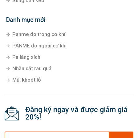
Súng bắn keo
Danh mục mới
Panme đo trong cơ khí
PANME đo ngoài cơ khí
Pa lăng xích
Nhẵn cắt rau quả
Mũi khoét lỗ
Đăng ký ngay và được giảm giá
20%!