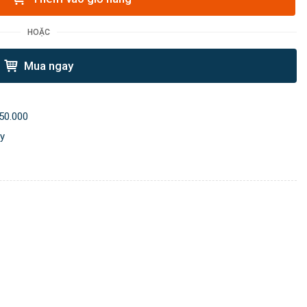
HOẶC
Mua ngay
50.000
ày