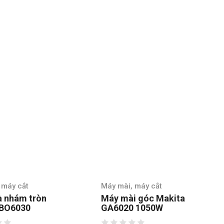
 máy cắt
Máy mài, máy cắt
i góc Makita
Máy Mài Góc Maktec
 1050W
MT970 720W