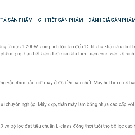
 TẢ SẢN PHẨM
CHI TIẾT SẢN PHẨM
ĐÁNH GIÁ SẢN PHẨM
 ở mức 1.200W, dung tích lớn lên đến 15 lít cho khả năng hút bụ
ản phẩm giúp bạn tiết kiệm thời gian khi thực hiện công việc vệ s
g vẫn đảm bảo giữ máy ở độ bền cao nhất. Máy hút bụi có 4 bánh 
úi bụi chuyên nghiệp. Máy đẹp, thân máy làm bằng nhựa cao cấp v
 và bộ lọc đạt tiêu chuẩn L-class đồng thời tuổi thọ bộ lọc cao 