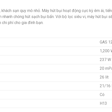
khách sạn quy mô nhỏ. Máy hút bụi hoạt động cực kỳ êm ái, tiến
 nhanh chóng hút sạch bụi bẩn. Với bộ lọc siêu vi, máy hút bụi s
 chi phí cho gia đình bạn.
GAS 1
1,200 
237 W
20 mP
26 lít
21/16 l
Có
H13