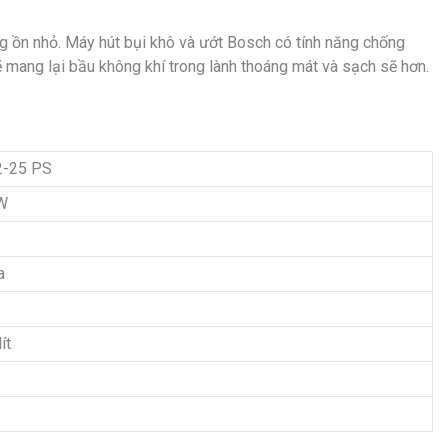
g ồn nhỏ. Máy hút bụi khô và ướt Bosch có tính năng chống
ẽ mang lại bầu không khí trong lành thoáng mát và sạch sẽ hơn.
2-25 PS
W
a
ít