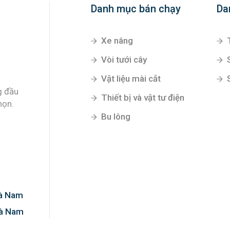
Danh mục bán chạy
Da
Xe nâng
Vòi tưới cây
Vật liệu mài cắt
g đầu
Thiết bị và vật tư điện
họn.
Bu lông
Hà Nam
Hà Nam