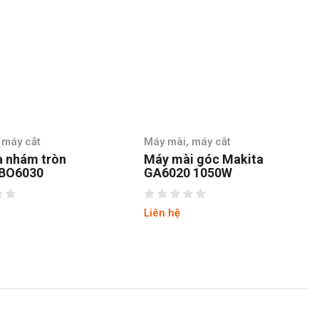
cắt
Máy mài, máy cắt
Má
m tròn
Máy mài góc Makita
Má
030
GA6020 1050W
M
Liên hệ
Li