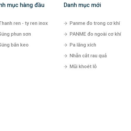
nh mục hàng đầu
Danh mục mới
Thanh ren - ty ren inox
Panme đo trong cơ khí
Súng phun sơn
PANME đo ngoài cơ khí
Súng bắn keo
Pa lăng xích
Nhẵn cắt rau quả
Mũi khoét lỗ