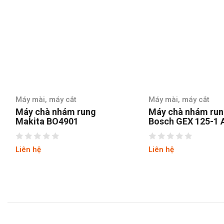
áy mài, máy cắt
Máy mài, máy cắt
áy chà nhám rung
Máy chà nhám rung trò
akita BO4901
Bosch GEX 125-1 AE
iên hệ
Liên hệ