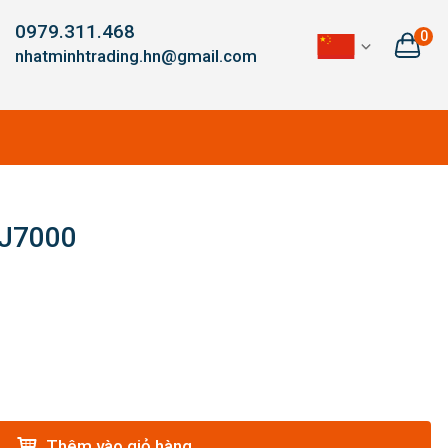
0979.311.468
0
nhatminhtrading.hn@gmail.com
PJ7000
Thêm vào giỏ hàng