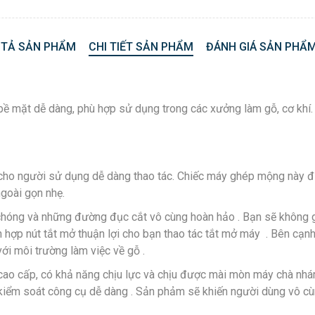
 TẢ SẢN PHẨM
CHI TIẾT SẢN PHẨM
ĐÁNH GIÁ SẢN PHẨM
bề mặt dễ dàng, phù hợp sử dụng trong các xưởng làm gỗ, cơ khí
cho người sử dụng dễ dàng thao tác. Chiếc máy ghép mộng này đượ
goài gọn nhẹ.
óng và những đường đục cắt vô cùng hoàn hảo . Bạn sẽ không gặ
h hợp nút tắt mở thuận lợi cho bạn thao tác tắt mở máy . Bên cạn
ới môi trường làm việc về gỗ .
cao cấp, có khả năng chịu lực và chịu được mài mòn máy chà nhá
ể kiểm soát công cụ dễ dàng . Sản phảm sẽ khiến người dùng vô cùn