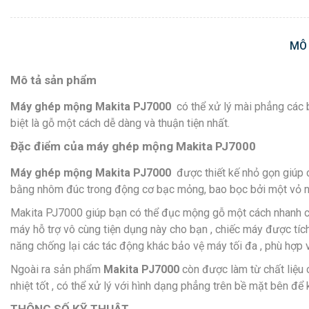
MÔ
Mô tả sản phẩm
Máy ghép mộng Makita PJ7000
có thể xử lý mài phẳng các 
biệt là gỗ một cách dễ dàng và thuận tiện nhất.
Đặc điểm của m
áy ghép mộng Makita PJ7000
Máy ghép mộng Makita PJ7000
được thiết kế nhỏ gọn giúp 
bằng nhôm đúc trong động cơ bạc mỏng, bao bọc bởi một vỏ n
Makita PJ7000 giúp bạn có thể đục mộng gỗ một cách nhanh ch
máy hỗ trợ vô cùng tiện dụng này cho bạn , chiếc máy được tíc
năng chống lại các tác động khác bảo vệ máy tối đa , phù hợp v
Ngoài ra sản phẩm
Makita PJ7000
còn được làm từ chất liệu 
nhiệt tốt , có thể xử lý với hình dạng phẳng trên bề mặt bên đ