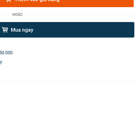
HOẶC
Mua ngay
50.000
ày