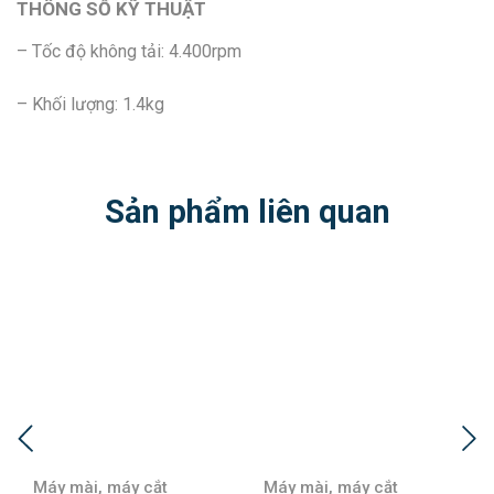
THÔNG SỐ KỸ THUẬT
– Tốc độ không tải: 4.400rpm
– Khối lượng: 1.4kg
Sản phẩm liên quan
y cắt
Máy mài, máy cắt
Máy mài, máy cắ