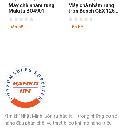
hám rung
Máy chà nhám rung
Máy chà nhám
4901
tròn Bosch GEX 125-1
Stanley SSS3
AE
Liên hệ
Liên hệ
Kim khí Nhật Minh luôn tự hào là 1 trong những cơ sở
hàng đầu phân phối về thiết bị cơ khí mà hàng triệu