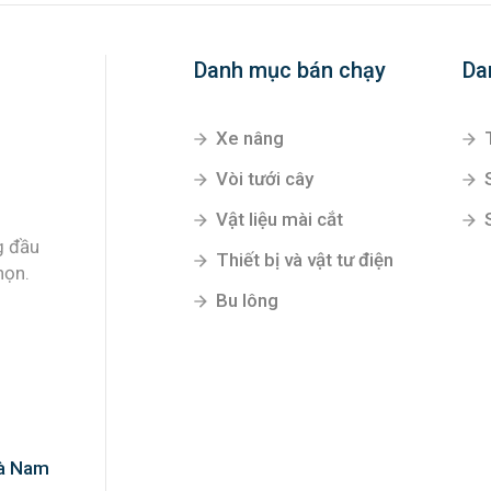
Danh mục bán chạy
Da
Xe nâng
Vòi tưới cây
Vật liệu mài cắt
g đầu
Thiết bị và vật tư điện
họn.
Bu lông
Hà Nam