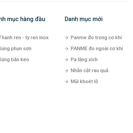
nh mục hàng đầu
Danh mục mới
Thanh ren - ty ren inox
Panme đo trong cơ khí
Súng phun sơn
PANME đo ngoài cơ khí
Súng bắn keo
Pa lăng xích
Nhẵn cắt rau quả
Mũi khoét lỗ