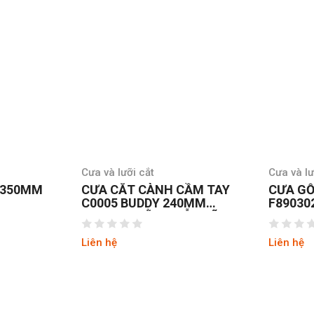
Cưa và lưỡi cắt
Cưa và lư
 350MM
CƯA CẮT CÀNH CẦM TAY
CƯA GỖ
C0005 BUDDY 240MM
F89030
BAO ĐEO BẰNG GỖ LƯỠI
LOAN
THÉP NHẬT SK4
Liên hệ
Liên hệ