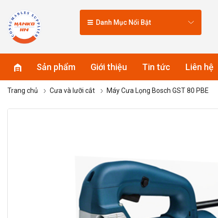
Danh Mục Nổi Bật
Sản phẩm
Giới thiệu
Tin tức
Liên hệ
Trang chủ
Cưa và lưỡi cắt
Máy Cưa Lọng Bosch GST 80 PBE