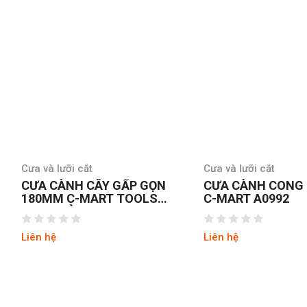
Cưa và lưỡi cắt
Cưa và lưỡi cắt
CƯA CÀNH CÂY GẤP GỌN
CƯA CÀNH CONG
180MM C-MART TOOLS
C-MART A0992
A0692 ĐÀI LOAN
Liên hệ
Liên hệ