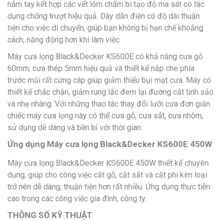
nắm tay kết hợp các vết lõm chấm bi tạo độ ma sát có tác
dụng chống trượt hiệu quả. Dây dẫn điện có độ dài thuận
tiện cho việc di chuyển, giúp bạn không bị hạn chế khoảng
cách, năng động hơn khi làm việc.
Máy cưa lọng Black&Decker KS600E có khả năng cưa gỗ
60mm, cưa thép 5mm hiệu quả và thiết kế nắp che phía
trước mũi rất cứng cáp giúp giảm thiểu bụi mạt cưa. Máy có
thiết kế chắc chắn, giảm rung lắc đem lại đường cắt tinh sảo
và nhẹ nhàng. Với những thao tác thay đổi lưỡi cưa đơn giản
chiếc máy cưa lọng này có thể cưa gỗ, cưa sắt, cưa nhôm,
sử dụng dễ dàng và bền bỉ với thời gian.
Ứng dụng Máy cưa lọng Black&Decker KS600E 450W
Máy cưa lọng Black&Decker KS600E 450W thiết kế chuyên
dụng, giúp cho công việc cắt gỗ, cắt sắt và cắt phi kim loại
trở nên dễ dàng, thuận tiện hơn rất nhiều. Ứng dụng thực tiễn
cao trong các công việc gia đình, công ty.
THÔNG SỐ KỸ THUẬT