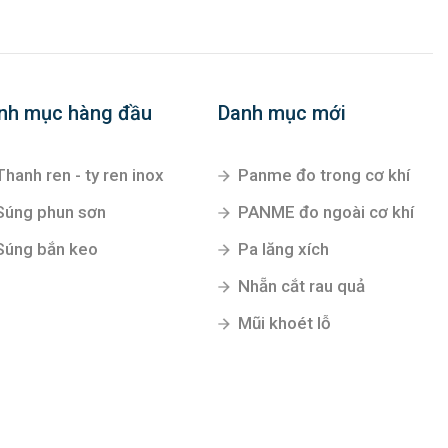
nh mục hàng đầu
Danh mục mới
Thanh ren - ty ren inox
Panme đo trong cơ khí
Súng phun sơn
PANME đo ngoài cơ khí
Súng bắn keo
Pa lăng xích
Nhẵn cắt rau quả
Mũi khoét lỗ