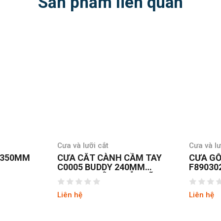
Sản phẩm liên quan
Cưa và lưỡi cắt
Cưa và lư
 350MM
CƯA CẮT CÀNH CẦM TAY
CƯA GỖ
C0005 BUDDY 240MM
F89030
BAO ĐEO BẰNG GỖ LƯỠI
LOAN
THÉP NHẬT SK4
Liên hệ
Liên hệ