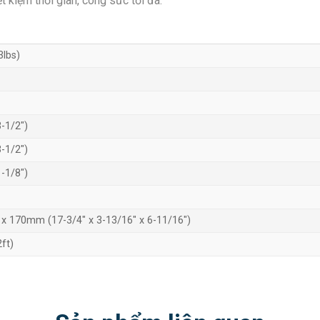
t kiệm thời gian, công sức tối đa.
3lbs)
-1/2″)
-1/2″)
-1/8″)
 x 170mm (17-3/4″ x 3-13/16″ x 6-11/16″)
2ft)