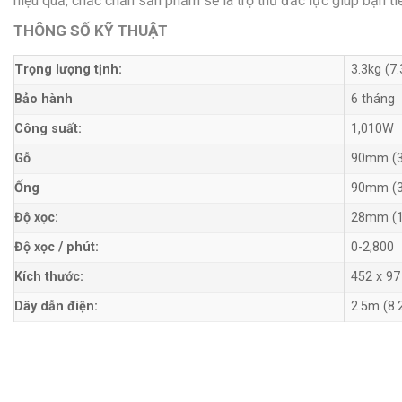
hiệu quả, chắc chắn sản phẩm sẽ là trợ thủ đắc lực giúp bạn tiế
THÔNG SỐ KỸ THUẬT
Trọng lượng tịnh:
3.3kg (7.
Bảo hành
6 tháng
Công suất:
1,010W
Gỗ
90mm (3
Ống
90mm (3
Độ xọc:
28mm (1
Độ xọc / phút:
0-2,800
Kích thước:
452 x 97
Dây dẫn điện:
2.5m (8.