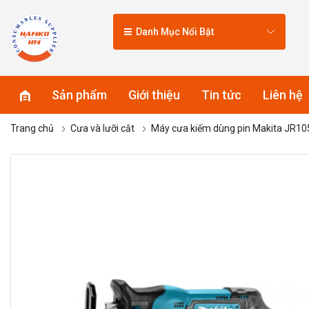
Danh Mục Nổi Bật
Sản phẩm
Giới thiệu
Tin tức
Liên hệ
Trang chủ
Cưa và lưỡi cắt
Máy cưa kiếm dùng pin Makita JR1