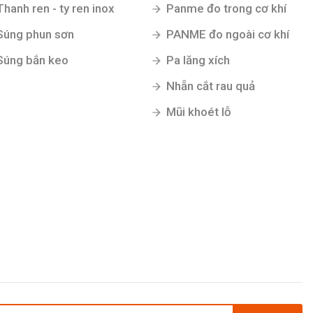
Thanh ren - ty ren inox
Panme đo trong cơ khí
Súng phun sơn
PANME đo ngoài cơ khí
Súng bắn keo
Pa lăng xích
Nhẵn cắt rau quả
Mũi khoét lỗ