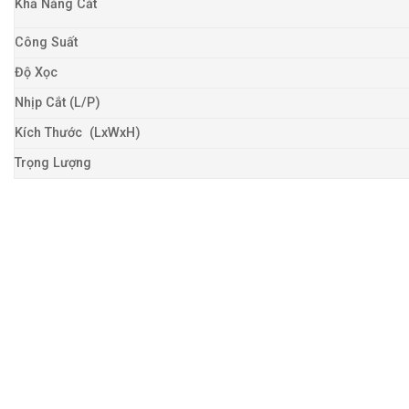
Khả Năng Cắt
Công Suất
Độ Xọc
Nhịp Cắt (L/P)
Kích Thước (LxWxH)
Trọng Lượng