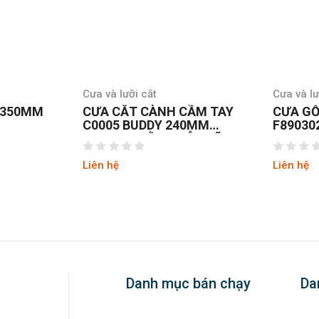
Cưa và lưỡi cắt
Cưa và lư
 350MM
CƯA CẮT CÀNH CẦM TAY
CƯA GỖ
C0005 BUDDY 240MM
F89030
BAO ĐEO BẰNG GỖ LƯỠI
LOAN
THÉP NHẬT SK4
Liên hệ
Liên hệ
Danh mục bán chạy
Da