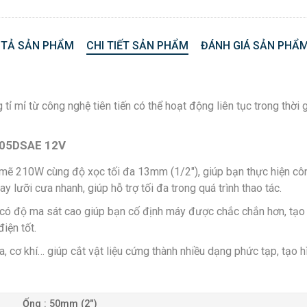
 TẢ SẢN PHẨM
CHI TIẾT SẢN PHẨM
ĐÁNH GIÁ SẢN PHẨM
mỉ từ công nghệ tiên tiến có thể hoạt động liên tục trong thời 
R105DSAE 12V
ẽ 210W cùng độ xọc tối đa 13mm (1/2″), giúp bạn thực hiện công 
 lưỡi cưa nhanh, giúp hỗ trợ tối đa trong quá trình thao tác.
có độ ma sát cao giúp bạn cố định máy được chắc chắn hơn, tạo sự
iện tốt.
cơ khí… giúp cắt vật liệu cứng thành nhiều dạng phức tạp, tạo hì
Ống : 50mm (2″)