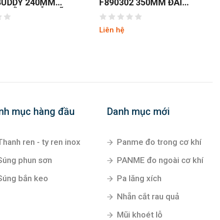
BUDDY 240MM
F890302 350MM ĐÀI
O BẰNG GỖ LƯỠI
LOAN
HẬT SK4
Liên hệ
nh mục hàng đầu
Danh mục mới
Thanh ren - ty ren inox
Panme đo trong cơ khí
Súng phun sơn
PANME đo ngoài cơ khí
Súng bắn keo
Pa lăng xích
Nhẵn cắt rau quả
Mũi khoét lỗ