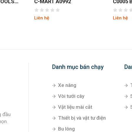
TOOLS
C-MART A0992
C0005 
BAO ĐE
THÉP N
Liên hệ
Liên hệ
Danh mục bán chạy
Da
Xe nâng
Vòi tưới cây
Vật liệu mài cắt
g đầu
Thiết bị và vật tư điện
họn.
Bu lông