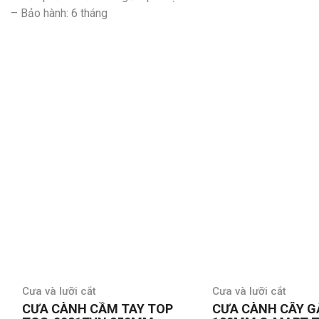
– Bảo hành: 6 tháng
Cưa và lưỡi cắt
Cưa và lưỡi cắt
CƯA CÀNH CẦM TAY TOP
CƯA CÀNH CÂY G