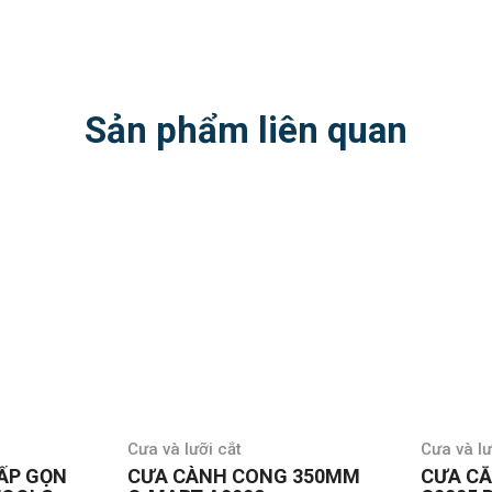
Sản phẩm liên quan
Cưa và lưỡi cắt
Cưa và lư
ẤP GỌN
CƯA CÀNH CONG 350MM
CƯA CẮ