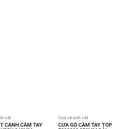
ỡi cắt
Cưa và lưỡi cắt
T CÀNH CẦM TAY
CƯA GỖ CẦM TAY TOP