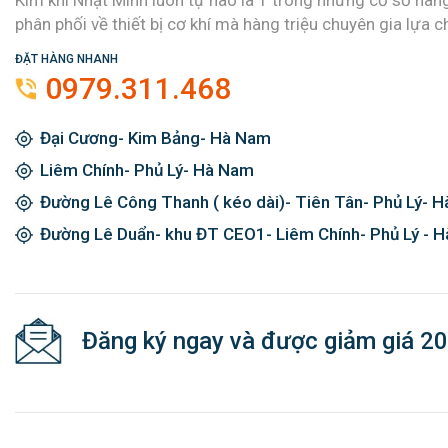
Kim khí Nhật Minh luôn tự hào là 1 trong những cơ sở hàn
phân phối về thiết bị cơ khí mà hàng triệu chuyên gia lựa c
ĐẶT HÀNG NHANH
0979.311.468
Đại Cương- Kim Bảng- Hà Nam
Liêm Chính- Phủ Lý- Hà Nam
Đường Lê Công Thanh ( kéo dài)- Tiên Tân- Phủ Lý- 
Đường Lê Duẩn- khu ĐT CEO1- Liêm Chính- Phủ Lý - 