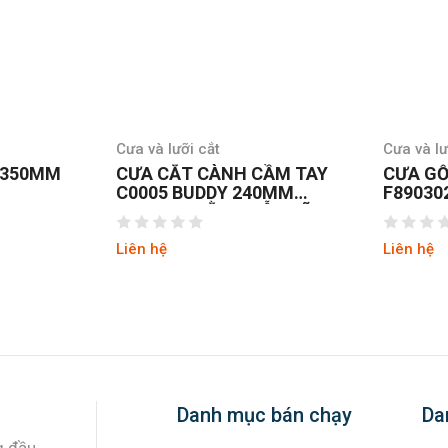
Cưa và lưỡi cắt
Cưa và lư
 350MM
CƯA CẮT CÀNH CẦM TAY
CƯA GỖ
C0005 BUDDY 240MM
F89030
BAO ĐEO BẰNG GỖ LƯỠI
LOAN
THÉP NHẬT SK4
Liên hệ
Liên hệ
Danh mục bán chạy
Da