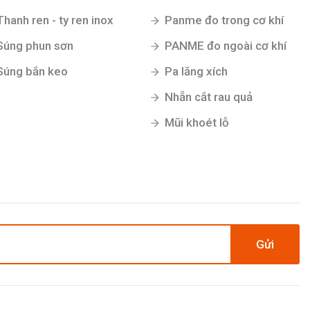
Thanh ren - ty ren inox
Panme đo trong cơ khí
Súng phun sơn
PANME đo ngoài cơ khí
Súng bắn keo
Pa lăng xích
Nhẵn cắt rau quả
Mũi khoét lỗ