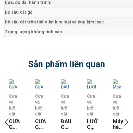
Cưa, độ dài hành trình:
Độ sâu cắt gỗ:
Độ sâu cắt trên tiết diện kim loại và ống kim loại:
Trọng lượng không tính cáp:
Sản phẩm liên quan
Cưa
Cưa
Cưa
Cưa
Cưa
và
và
và
và
và
lưỡi
lưỡi
lưỡi
lưỡi
lưỡi
cắt
cắt
cắt
cắt
cắt
CƯA
CƯA
ĐẦU
LƯỠI
Máy
GỖ
GỖ
CƯA
CƯA
hàn
CẦM
CẦM
LỌNG
GỖ
que