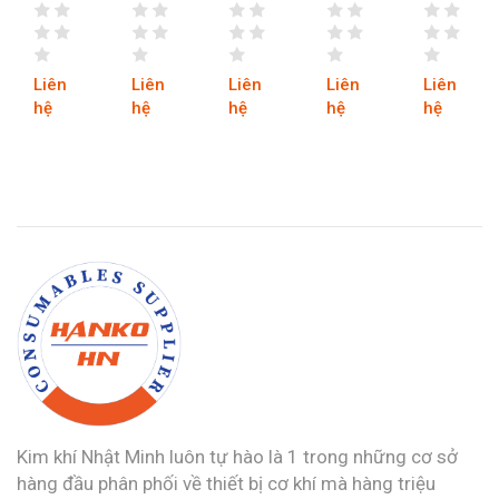
TAY
TAY
VÀ
THAY
điện
TOP
TOP
CẮT
THẾ
tử
F890302
F890302
TÔN
TOP
Hồng
350MM
350MM
180A
350MM
Ký
Liên
Liên
Liên
Liên
Liên
M
ĐÀI
TRUNG
HỘP
F890302
HK
hệ
hệ
hệ
hệ
hệ
LOAN
QUỐC
SẮT
200Z
Kim khí Nhật Minh luôn tự hào là 1 trong những cơ sở
hàng đầu phân phối về thiết bị cơ khí mà hàng triệu