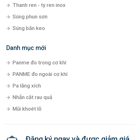
Thanh ren - ty ren inox
Súng phun sơn
Súng bắn keo
Danh mục mới
Panme đo trong cơ khí
PANME đo ngoài cơ khí
Pa lăng xích
Nhẵn cắt rau quả
Mũi khoét lỗ
Đăng ký ngay và được giảm giá