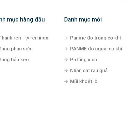
nh mục hàng đầu
Danh mục mới
Thanh ren - ty ren inox
Panme đo trong cơ khí
Súng phun sơn
PANME đo ngoài cơ khí
Súng bắn keo
Pa lăng xích
Nhẵn cắt rau quả
Mũi khoét lỗ