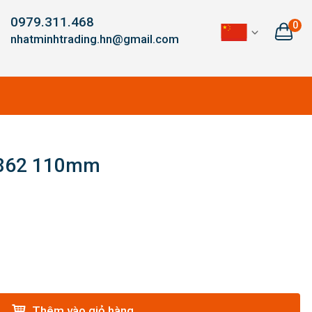
0979.311.468
0
nhatminhtrading.hn@gmail.com
W862 110mm
Thêm vào giỏ hàng