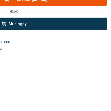
HOẶC
Mua ngay
50.000
ày