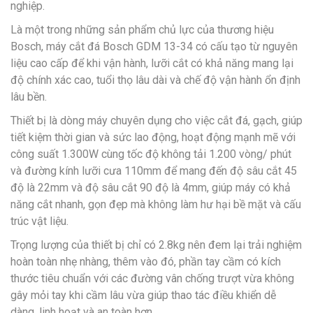
nghiệp.
Là một trong những sản phẩm chủ lực của thương hiệu
Bosch, máy cắt đá Bosch GDM 13-34 có cấu tạo từ nguyên
liệu cao cấp để khi vận hành, lưỡi cắt có khả năng mang lại
độ chính xác cao, tuổi thọ lâu dài và chế độ vận hành ổn định
lâu bền.
Thiết bị là dòng máy chuyên dụng cho việc cắt đá, gạch, giúp
tiết kiệm thời gian và sức lao động, hoạt động mạnh mẽ với
công suất 1.300W cùng tốc độ không tải 1.200 vòng/ phút
và đường kính lưỡi cưa 110mm để mang đến độ sâu cắt 45
độ là 22mm và độ sâu cắt 90 độ là 4mm, giúp máy có khả
năng cắt nhanh, gọn đẹp mà không làm hư hại bề mặt và cấu
trúc vật liệu.
Trọng lượng của thiết bị chỉ có 2.8kg nên đem lại trải nghiệm
hoàn toàn nhẹ nhàng, thêm vào đó, phần tay cầm có kích
thước tiêu chuẩn với các đường vân chống trượt vừa không
gây mỏi tay khi cầm lâu vừa giúp thao tác điều khiển dễ
dàng, linh hoạt và an toàn hơn.