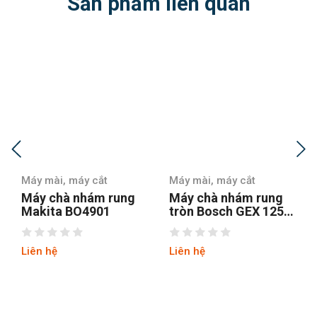
Sản phẩm liên quan
Máy mài, máy cắt
Máy mài, máy cắt
ng
Máy chà nhám rung
Máy chà nhám
tròn Bosch GEX 125-1
Stanley SSS310-B1
AE
Liên hệ
Liên hệ