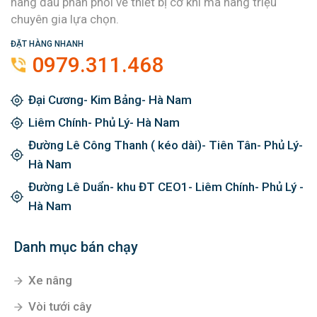
hàng đầu phân phối về thiết bị cơ khí mà hàng triệu
chuyên gia lựa chọn.
ĐẶT HÀNG NHANH
0979.311.468
Đại Cương- Kim Bảng- Hà Nam
Liêm Chính- Phủ Lý- Hà Nam
Đường Lê Công Thanh ( kéo dài)- Tiên Tân- Phủ Lý-
Hà Nam
Đường Lê Duẩn- khu ĐT CEO1- Liêm Chính- Phủ Lý -
Hà Nam
Danh mục bán chạy
Xe nâng
Vòi tưới cây