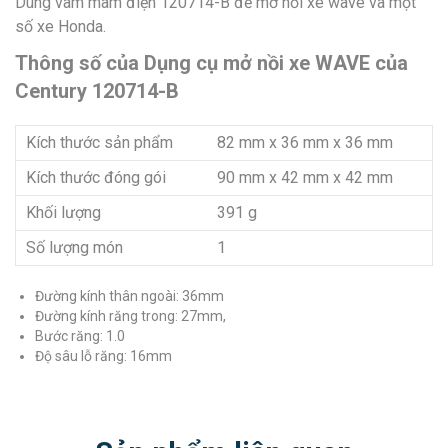
Dùng vam mâm điện 120714-B để mở nồi xe wave và một
số xe Honda.
Thông số của Dụng cụ mở nồi xe WAVE của
Century 120714-B
Kích thước sản phẩm
82 mm x 36 mm x 36 mm
Kích thước đóng gói
90 mm x 42 mm x 42 mm
Khối lượng
391 g
Số lượng món
1
Đường kính thân ngoài: 36mm
Đường kính răng trong: 27mm,
Bước răng: 1.0
Độ sâu lỗ răng: 16mm