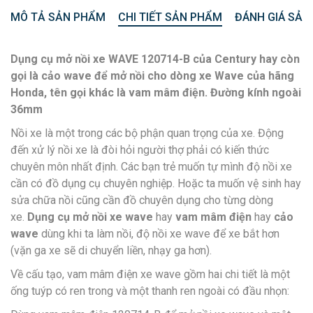
MÔ TẢ SẢN PHẨM
CHI TIẾT SẢN PHẨM
ĐÁNH GIÁ SẢN
Dụng cụ mở nồi xe WAVE 120714-B của Century hay còn
gọi là cảo wave để mở nồi cho dòng xe Wave của hãng
Honda, tên gọi khác là vam mâm điện. Đường kính ngoài
36mm
Nồi xe là một trong các bộ phận quan trọng của xe. Động
đến xử lý nồi xe là đòi hỏi người thợ phải có kiến thức
chuyên môn nhất định. Các bạn trẻ muốn tự mình độ nồi xe
cần có đồ dụng cụ chuyên nghiệp. Hoặc ta muốn vệ sinh hay
sửa chữa nồi cũng cần đồ chuyên dụng cho từng dòng
xe.
Dụng cụ mở nồi xe wave
hay
vam mâm điện
hay
cảo
wave
dùng khi ta làm nồi, độ nồi xe wave để xe bắt hơn
(vặn ga xe sẽ di chuyển liền, nhạy ga hơn).
Về cấu tạo, vam mâm điện xe wave gồm hai chi tiết là một
ống tuýp có ren trong và một thanh ren ngoài có đầu nhọn: