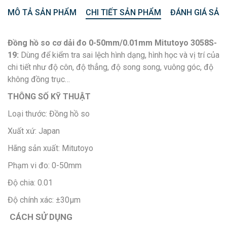
MÔ TẢ SẢN PHẨM
CHI TIẾT SẢN PHẨM
ĐÁNH GIÁ SẢN
Đồng hồ so cơ dải đo 0-50mm/0.01mm Mitutoyo 3058S-
19:
Dùng để kiểm tra sai lệch hình dạng, hình học và vị trí của
chi tiết như độ côn, độ thẳng, độ song song, vuông góc, độ
không đồng trục…
THÔNG SỐ KỸ THUẬT
Loại thước: Đồng hồ so
Xuất xứ: Japan
Hãng sản xuất: Mitutoyo
Phạm vi đo: 0-50mm
Độ chia: 0.01
Độ chính xác: ±30μm
CÁCH SỬ DỤNG