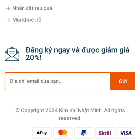
Panme đo trong cơ khí
PANME đo ngoài cơ khí
Pa lăng xích
Nhẵn cắt rau quả
Mũi khoét lỗ
Đăng ký ngay và được giảm giá
20%!
Gửi