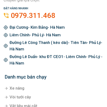
Kim khí Nhật Minh luôn tự hào là 1 trong những cơ sở
hàng đầu phân phối về thiết bị cơ khí mà hàng triệu
chuyên gia lựa chọn.
ĐẶT HÀNG NHANH
0979.311.468
Đại Cương- Kim Bảng- Hà Nam
Liêm Chính- Phủ Lý- Hà Nam
Đường Lê Công Thanh ( kéo dài)- Tiên Tân- Phủ Lý-
Hà Nam
Đường Lê Duẩn- khu ĐT CEO1- Liêm Chính- Phủ Lý -
Hà Nam