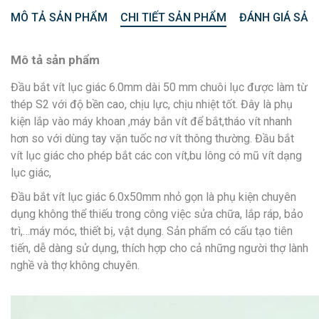
MÔ TẢ SẢN PHẨM
CHI TIẾT SẢN PHẨM
ĐÁNH GIÁ SẢN
Mô tả sản phẩm
Đầu bắt vít lục giác 6.0mm dài 50 mm chuôi lục được làm từ
thép S2 với độ bền cao, chịu lực, chịu nhiệt tốt. Đây là phụ
kiện lắp vào máy khoan ,máy bắn vít để bắt,tháo vít nhanh
hơn so với dùng tay vặn tuốc nơ vít thông thường. Đầu bắt
vít lục giác cho phép bắt các con vít,bu lông có mũ vít dạng
lục giác,
Đầu bắt vít lục giác 6.0x50mm nhỏ gọn là phụ kiện chuyên
dụng không thể thiếu trong công việc sửa chữa, lắp ráp, bảo
trì,…máy móc, thiết bị, vật dụng. Sản phẩm có cấu tạo tiên
tiến, dễ dàng sử dụng, thích hợp cho cả những người thợ lành
nghề và thợ không chuyên.