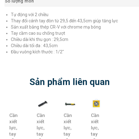
Số lượng món
Tự động với 2 chiều
Thay đổi cánh tay đòn từ 29,5 đến 43,5cm giúp tăng lực
Sản xuất bằng thép CR-V với chrome mạ bóng
Tay cầm cao su chống trượt
Chiều dài khi thu gọn : 29,5cm
Chiều dài tối đa : 43,5cm
Đầu vuông kích thước : 1/2″
Sản phẩm liên quan
Cần
Cần
Cần
Cần
xiết
xiết
xiết
xiết
lực,
lực,
lực,
lực,
tay
tay
tay
tay