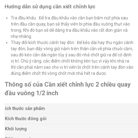
Hướng dẫn sử dụng cần xiết chỉnh lực
Tra đầu khẩu : Để tra đầu khẩu vào cần bạn bấm nút phía sau
trên đầu cần quay, bạn sẽ thấy viên bi phía đầu vuông thụt vào
trong. Khi đó bạn sẽ dễ dàng tra đầu khẩu vào rất đơn giản và
nhẹ nhàng.
Thay đổi kích thước cánh tay đòn : Để kéo dài hay thu ngắn cành
tay đòn, bạn đẩy vòng giữ nằm trên thân cần về phía chuôi cầm,
sau đó kéo cần dài ngắn tùy ý sau đó nhả chốt giữ ra để cố định
vị trí. Chú ý rằng, các điểm chốt không liên tục vì vậy khi nhả ra
thì cần phải nằm sao cho vị trí viên bi chốt trên cánh tay đòn vào
đúng điểm chốt thì vòng chốt mới nhả hết ra được.
Thông số của Cần xiết chỉnh lực 2 chiều quay
đầu vuông 1/2 inch
ích thước sản phẩm
Kích thước đóng gói
Khối lượng