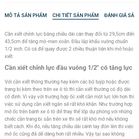
MÔ TẢ SẢN PHẨM
CHI TIẾT SẢN PHẨM
ĐÁNH GIÁ SẢN
Cần xiết chỉnh lực bằng chiều dài cán thay đổi từ 29,5cm đến
43,5cm để tăng mô-men xoắn. Đầu lắp khẩu vuông chuẩn
1/2 inch. Có cá để quay được 2 chiều thuận tiện khi mở hoặc
xiết.
Cần xiết chỉnh lực đầu vuông 1/2″ có tăng lực
Với cần xiết thông thường hay kèm các bộ tuýp hoặc được
trang bị kèm theo trên xe ô tô thì cần xiết thường có độ dài
cố định. Vì vậy với trường hợp ốc xiết cần một lực lớn hơn thì
việc sử dụng cần xiết ngắn sẽ rất khó khăn. Như trường hợp
mở ốc trên bánh xe ô tô để thay thế lốp dự phòng với những
chiếc cần trang bị sẵn trên xe thì sẽ rất khó mở nếu không
biết cách. Khi đó, nếu tăng chiều dài cánh tay đòn lên thì việc
mở ốc cũng đã dễ dàng hơn rất nhiều. Vậy tại sao không