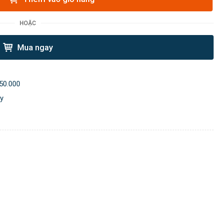
HOẶC
Mua ngay
50.000
ày