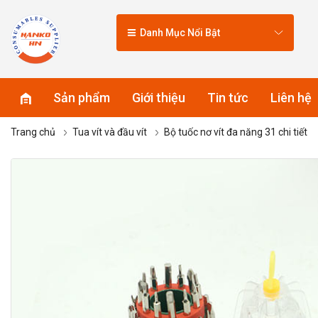
Danh Mục Nổi Bật
Sản phẩm
Giới thiệu
Tin tức
Liên hệ
Trang chủ
Tua vít và đầu vít
Bộ tuốc nơ vít đa năng 31 chi tiết