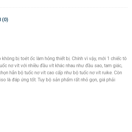
 (0)
ông bị toét ốc làm hỏng thiết bị. Chính vì vậy, mới 1 chiếc tô
c nơ vít với nhiều đầu vít khác nhau như đầu sao, tam giác,
chọn hẳn bộ tuốc nơ vít cao cấp như bộ tuốc nơ vít ruike. Còn
niso là đáp ứng tốt. Tuy bộ sản phẩm rất nhỏ gọn, giá phải