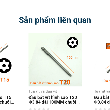
Sản phẩm liên quan
Tua vít và đầu vít
Tua vít và
ao T15
Đầu bắt vít hình sao T20
Đầu bắt
chuôi
Φ3.84 dài 100MM chuôi
Φ3.84 d
lục thép S2
lục