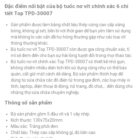
Đặc điểm nổi bật của bộ tuốc nơ vít chính xác 6 chi
tiết Top TPD-30007
Sản phẩm được làm bằng chất liệu thép cứng cao cấp sáng
bóng, không gỉ sét, bền bỉ với thời gian để bạn yên tâm sử dụng
mà không lo các vấn đề hư hỏng thường gặp như các loại vít
thông thường khác.
Bộ tuốc nơ vít Top TPD-30007 còn được gia công chuẩn xác, tỉ
mỉ sẽ đem đến cho bạn sự hài lòng tuyệt đối trong mọi thao tác.
Bộ tuốc nơ vít chính xác Top TPD-30007 có thiết kế nhỏ gọn,
không chiếm nhiều diện tích khi sử dụng cũng như có thể bảo
quản, cất giữ một cách dễ dàng. Bộ sản phẩm thích hợp để
dùng từ sửa chữa các đồ điện tử trong gia đình, các loại máy vi
tính, laptop, điện thoại di động, nữ trang, đồ chơi,… đến dùng cho
những thợ sửa chữa chuyên nghiệp.
Thông số sản phẩm
Bộ sản phẩm gồm 5 đầu vít và 1 cây nhíp.
Kích thước: 130x75x20mm.
Màu sắc: Trắng phối đen.
Chất liệu: Thép cao cấp không gỉ, độ bền cao.