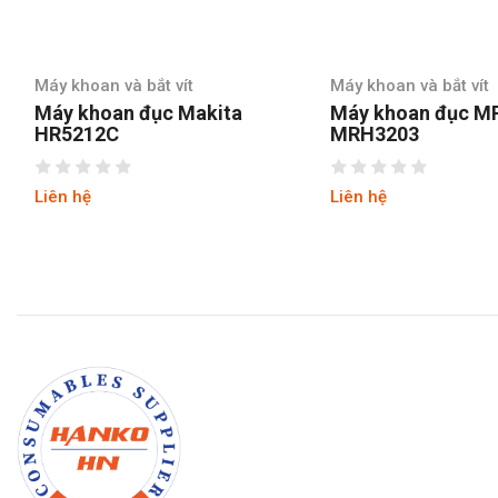
vít
Máy khoan và bắt vít
Máy k
c Makita
Máy khoan đục MPT
Máy
MRH3203
MRH
Liên hệ
Liên 