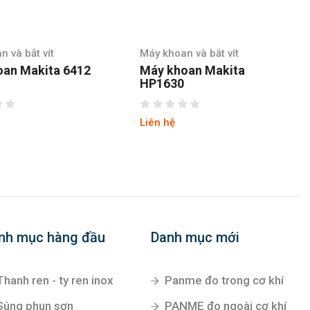
Máy khoan và bắt vít
Máy khoan và bắt v
Máy khoan Makita
Máy khoan Maki
HP1630
HR1830
Liên hệ
Liên hệ
nh mục hàng đầu
Danh mục mới
Thanh ren - ty ren inox
Panme đo trong cơ khí
Súng phun sơn
PANME đo ngoài cơ khí