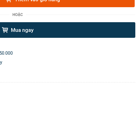
HOẶC
Mua ngay
50.000
ày