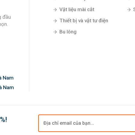
Vật liệu mài cắt
g đầu
Thiết bị và vật tư điện
họn.
Bu lông
Hà Nam
Hà Nam
0%!