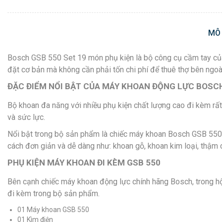
MÔ
Bosch GSB 550 Set 19 món phụ kiện là bộ công cụ cầm tay của
đặt cơ bản mà không cần phải tốn chi phí để thuê thợ bên ngoà
ĐẶC ĐIỂM NỔI BẬT CỦA MÁY KHOAN ĐỘNG LỰC BOSC
Bộ khoan đa năng với nhiều phụ kiện chất lượng cao đi kèm rất 
và sức lực.
Nổi bật trong bộ sản phẩm là chiếc máy khoan Bosch GSB 550 
cách đơn giản và dễ dàng như: khoan gỗ, khoan kim loại, thậm c
PHỤ KIỆN MÁY KHOAN ĐI KÈM GSB 550
Bên cạnh chiếc máy khoan động lực chính hãng Bosch, trong hộ
đi kèm trong bộ sản phẩm.
01 Máy khoan GSB 550
01 Kìm điện