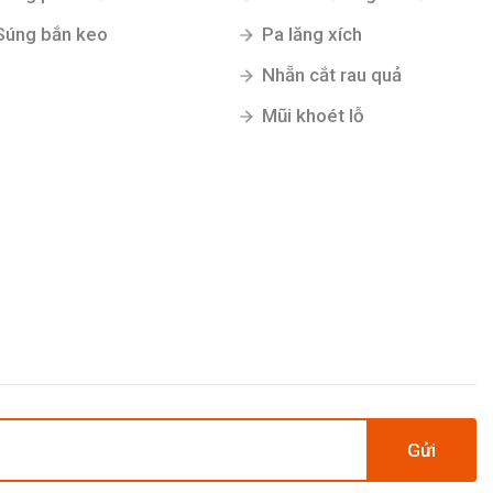
Súng bắn keo
Pa lăng xích
Nhẵn cắt rau quả
Mũi khoét lỗ
Gửi