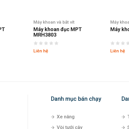
hoan và bắt vít
Máy khoan và bắt vít
 khoan đục MPT
Máy khoan Makita 6412
3803
hệ
Liên hệ
Danh mục bán chạy
Da
Xe nâng
Vòi tưới cây