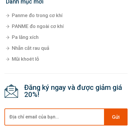
Danh mục mới
Panme đo trong cơ khí
PANME đo ngoài cơ khí
Pa lăng xích
Nhẵn cắt rau quả
Mũi khoét lỗ
Đăng ký ngay và được giảm giá
20%!
Gửi