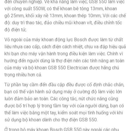
đến chuyên nghiệp. Về khả năng làm việc; GSB 550 làm việc
với công suất 550W, có thể khoan bê tông 13mm, khoan
gỗ 25mm, khối xây nề 13mm, khoan thép 10mm; Với các chế
độ: duy trì thao tác, đảo chiều mũi khoan vít, điều chỉnh tốc
độ điện tử;
Vỏ ngoài của máy khoan động lực Bosch được làm từ chất
liệu nhựa cao cấp, cách điện cách nhiệt, chịu va đập hiệu quả
khi bạn cho máy vận hành trong điều kiện làm việc. Chính vì
hướng đến người dùng là thợ điện nên các tính năng an toàn
của máy và bộ khoan GSB 550 Electrician được hãng chú
trọng nhiều hơn cả.
Từ phần tay cầm đến đầu cặp đều được cố định chắc chắn,
bạn có thể vận hành sử dụng máy ở cường độ làm việc lớn
luôn đảm bảo an toàn. Các công tắc, nút chức năng cũng
được bố trí hợp lý trong tầm tay với của người dùng, bạn có
thể làm việc bằng một tay, kiểm soát mọi tình huống với khi
sử dụng bộ khoan dành cho thợ điện GSB 550.
Ở trong bộ máy khoan Bosch GSB 550 này ngoài các phụ