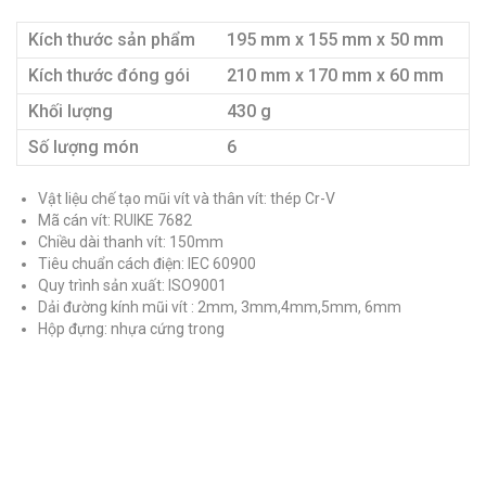
Kích thước sản phẩm
195 mm x 155 mm x 50 mm
Kích thước đóng gói
210 mm x 170 mm x 60 mm
Khối lượng
430 g
Số lượng món
6
Vật liệu chế tạo mũi vít và thân vít: thép Cr-V
Mã cán vít: RUIKE 7682
Chiều dài thanh vít: 150mm
Tiêu chuẩn cách điện: IEC 60900
Quy trình sản xuất: ISO9001
Dải đường kính mũi vít : 2mm, 3mm,4mm,5mm, 6mm
Hộp đựng: nhựa cứng trong