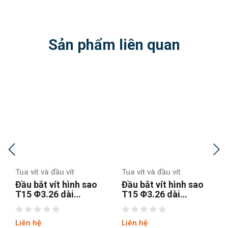
Sản phẩm liên quan
t
Tua vít và đầu vít
Tua vít và đầu vít
ình sao
Đầu bắt vít hình sao
Đầu bắt vít hình 
i
T15 Φ3.26 dài
T20 Φ3.84 dài
 lục
150MM chuôi lục
100MM chuôi lục
thép S2
Liên hệ
Liên hệ