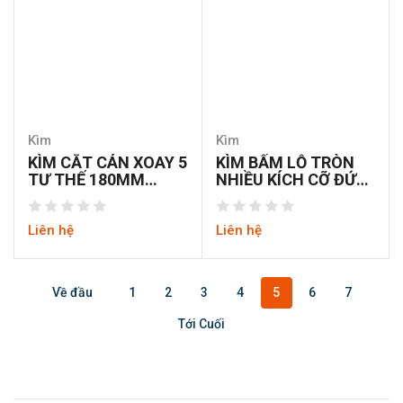
Kìm
Kìm
KÌM CẮT CÁN XOAY 5
KÌM BẤM LỖ TRÒN
TƯ THẾ 180MM
NHIỀU KÍCH CỠ ĐỨC
WORKPRO W031184
MASTERPROOF
18350
Liên hệ
Liên hệ
Về đầu
1
2
3
4
5
6
7
Tới Cuối