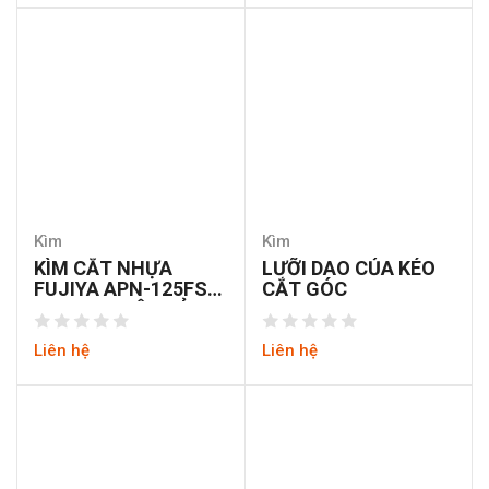
Kìm
Kìm
KÌM CẮT NHỰA
LƯỠI DAO CỦA KÉO
FUJIYA APN-125FS
CẮT GÓC
125MM NHẬT BẢN
Liên hệ
Liên hệ