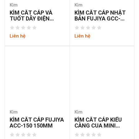
Kìm
Kìm
KÌM CẮT CÁP VÀ
KÌM CẮT CÁP NHẬT
TUỐT DÂY ĐIỆN
BẢN FUJIYA GCC-
EACKER 604328
150
Liên hệ
Liên hệ
Kìm
Kìm
KÌM CẮT CÁP FUJIYA
KÌM CẮT CÁP KIỂU
ACC-150 150MM
CÀNG CUA MINI
WORKPRO W031020