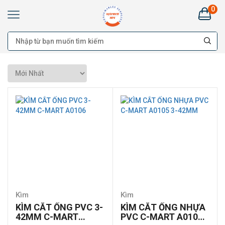
0
Kim
Khí
HANKO
HÀ
NAM:
Bán
buôn
Đại
lý
Cung
cấp
cho
công
trình
-
Bán
lẻ
Kìm
Kìm
KÌM CẮT ỐNG PVC 3-
KÌM CẮT ỐNG NHỰA
42MM C-MART
PVC C-MART A0105