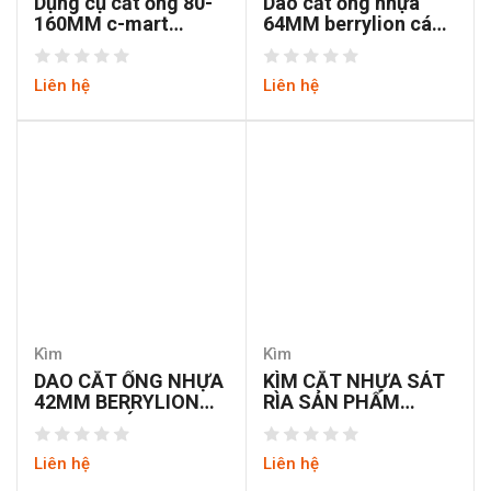
Dụng cụ cắt ống 80-
Dao cắt ống nhựa
160MM c-mart
64MM berrylion cán
A1704-160
250MM
Liên hệ
Liên hệ
Kìm
Kìm
DAO CẮT ỐNG NHỰA
KÌM CẮT NHỰA SÁT
42MM BERRYLION
RÌA SẢN PHẨM
PVC301 CÁN 195MM
FUJIYA 910-125
NHÔNG LÒ XO KÉO
Liên hệ
Liên hệ