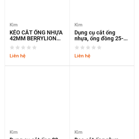
Kìm
Kìm
KÉO CẮT ỐNG NHỰA
Dụng cụ cắt ống
42MM BERRYLION
nhựa, ống đồng 25-
PVC308 CÁN 220MM
75MM c-mart
NHÔNG LÒ XO BẨY
Liên hệ
Liên hệ
Kìm
Kìm